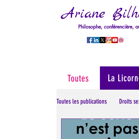
Ariane Bilh
Philosophe, conférencière, a
La Licorn
Toutes
Toutes les publications
Droits s
Manipulation/Perversion
M