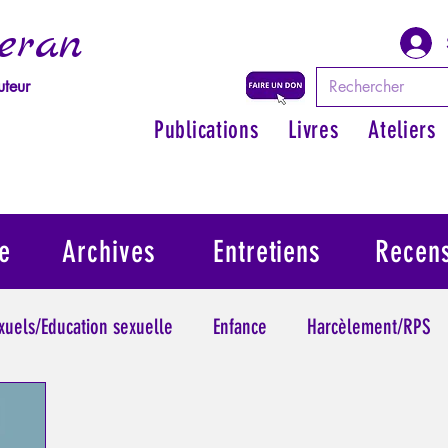
eran
uteur
Publications
Livres
Ateliers
e
Archives
Entretiens
Recen
exuels/Education sexuelle
Enfance
Harcèlement/RPS
ythologie - Savoir des Anciens
Philosopher par les mythes