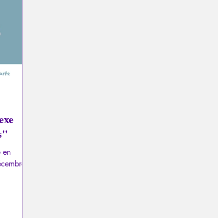
a
Psychopathologie du Pouvoir
Psychopathologie du T
el
Traumatisme
La Licorne
La Lucarne
Articl
Recensions
Psychose
Temporalité
Conféren
exe
s"
e en