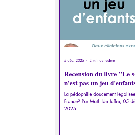
Psychopathologie de la Paranoï
Retrouver son pouvoir personn
Psychopathologie de l'Autorité
5 déc. 2025
2 min de lecture
Recension du livre "Le s
n'est pas un jeu d'enfant
Intelligence artificielle
La pédophilie doucement légalisé
France? Par Mathilde Jaffre, 05 décembre
2025.