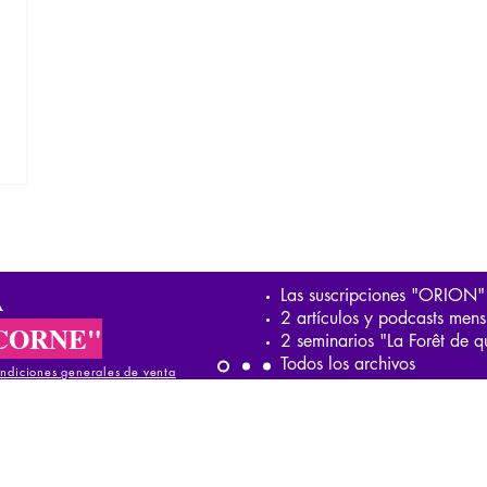
A
Las suscripciones "ORION"
2 artículos y podcasts mens
CORNE"
2 seminarios "La Forêt de q
Todos los archivos
ndiciones generales de venta
iciones generales de venta
ndiciones generales de venta