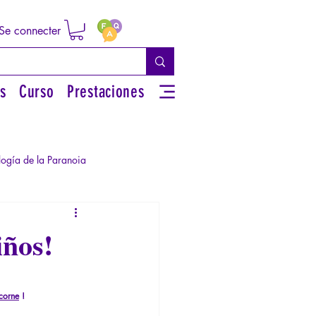
Se connecter
s
Curso
Prestaciones
logía de la Paranoia
rsonal
iños!
iguos
Literatura
icorne
!