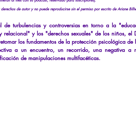
ilheran al mes con su podcast, reservado para suscriptores).
La Licorne
La Lucarne
Artículos
Entrevistas
Rece
r derechos de autor y no puede reproducirse sin el permiso por escrito de Ariane Bilh
l de turbulencias y controversias en torno a la "educac
teligencia artificial
 relacional" y los "derechos sexuales" de los niños, el 
etomar los fundamentos de la protección psicológica de l
ctiva a un encuentro, un recorrido, una negativa a n
ificación de manipulaciones multifacéticas.