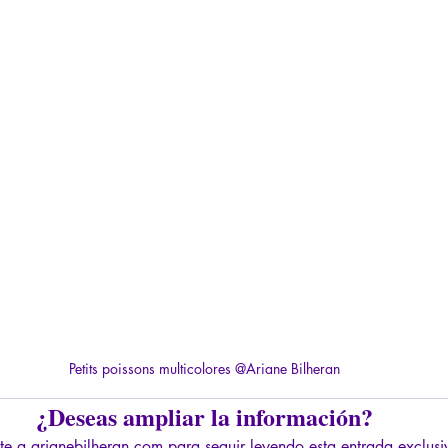
Petits poissons multicolores @Ariane Bilheran
¿Deseas ampliar la información?
te a arianebilheran.com para seguir leyendo esta entrada exclusi