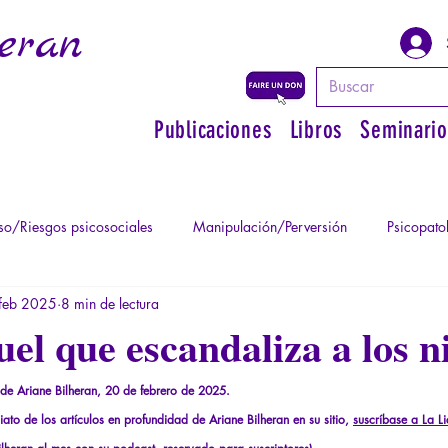
eran
Publicaciones
Libros
Seminario
o/Riesgos psicosociales
Manipulación/Perversión
Psicopato
feb 2025
8 min de lectura
atismo
Psicopatología de la Autoridad
Recuperar su poder pe
uel que escandaliza a los n
Psicopatología del Totalitarismo
Mitología - Saber de los Ant
 de Ariane Bilheran, 20 de febrero de 2025.
ato de los artículos en profundidad de Ariane Bilheran en su sitio,
suscríbase a La L