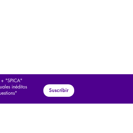
 + "SPICA"
uales inéditos
Suscribir
uestions"