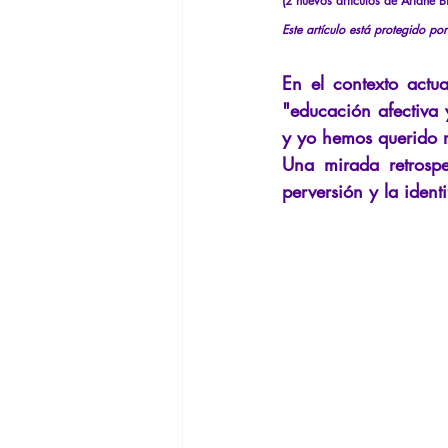
(2 nuevos artículos de Ariane B
Filosofando por los mitos griegos
Este artículo está protegido po
En el contexto actua
Filosofía
Conferencias
In
"educación afectiva y
y yo hemos querido r
Una mirada retrospe
perversión y la ident