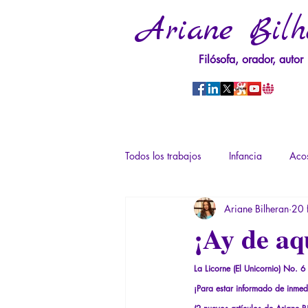
Ariane Bilh
Filósofa, orador, autor
Todos los trabajos
Infancia
Acos
Ariane Bilheran
20 
Psicopatología del Poder
Traum
¡Ay de aq
Derechos sexuales/Educación sexual
La Licorne (El Unicornio) No. 6
¡Para estar informado de inmedi