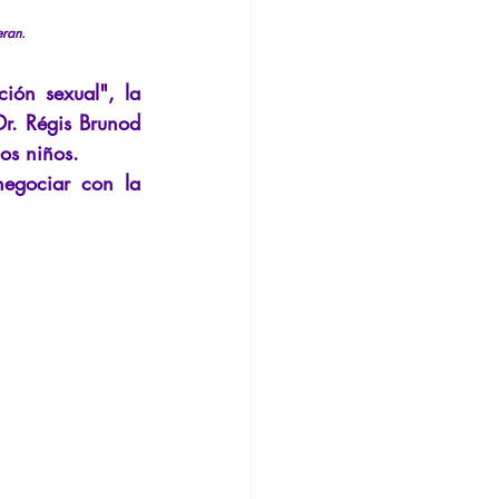
nsión
Conferencia
eran.
ión sexual", la 
Dr. Régis Brunod 
os niños.
egociar con la 