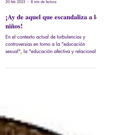
20 feb 2025
8 min de lectura
¡Ay de aquel que escandaliza a los
niños!
En el contexto actual de turbulencias y
controversias en torno a la "educación
sexual", la "educación afectiva y relacional" y
los "derechos sexuales" de los niños, el Dr.
Régis Brunod y yo hemos querido retomar los
fundamentos de la protección psicológica de
los niños.