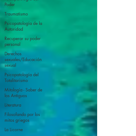
Poder
Traumatismo
Psicopatología de la
Autoridad
Recuperar su poder
personal
Derechos
sexuales/Educación
sexual
Psicopatología del
Totalitarismo
Mitología - Saber de
los Antiguos
Literatura
Filosofando por los
mitos griegos
La Licorne