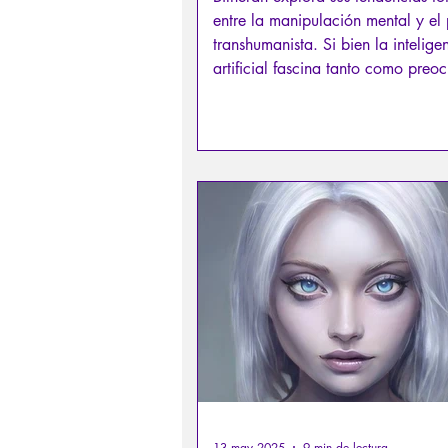
entre la manipulación mental y el
transhumanista. Si bien la intelige
artificial fascina tanto como preo
Ariane Bilheran ofrece una inmers
lúcida y documentada en los posi
abusos de esta tecnología. Filósofa,
psicóloga clínica y especialista en
totalitarismo, examina el potencia
IA como herramienta para el contr
mental, la reescritura de la memor
13 may 2025
9 min de lectura