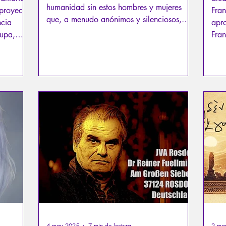
humanidad sin estos hombres y mujeres
 proyecto
Fran
que, a menudo anónimos y silenciosos,
ncia
apr
trabajaron por preservarla lo mejor que
cupa,
Fran
pudieron, incluso hasta el punto de obrar
ión
un 
milagros. Es uno de estos milagros del que
bles
apa
estoy a punto de hablarles…
que 
lux.
l de la
ol
ia...
4 may 2025
7 min de lectura
2 ma