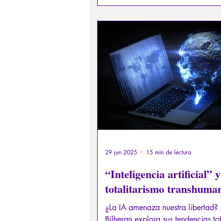
sociedad no quiere ni oír hablar, 
huye de la degradación de nuestr
carnal como una enfermedad pesti
29 jun 2025
15 min de lectura
“Inteligencia artificial” y
totalitarismo transhuman
¿La IA amenaza nuestra libertad?
Bilheran explora sus tendencias tot