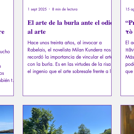
1 sept 2025
8 min de lectura
15 a
El arte de la burla ante el odio
“P
re
al arte
τὸ
Hace unos treinta años, al invocar a
El 
Rabelais, el novelista Milan Kundera nos
πᾶν)
mucho
recordó la importancia de vincular el arte
Más
con la burla. Es en las virtudes de la risa y
pod
s
el ingenio que el arte sobresale frente a la
que 
os
violencia en todas sus formas, la censura,
tira
bién tres
el control y las tendencias totalitarias.
entr
erza
Anti
o 14), la