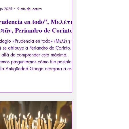
go 2025
9 min de lectura
rudencia en todo”, Μελέτη
 πᾶν, Periandro de Corinto
adagio «Prudencia en todo» (Μελέτη τὸ
 se atribuye a Periandro de Corinto.
 allá de comprender esta máxima,
emos preguntarnos cómo fue posible
la Antigüedad Griega otorgara a este
no sanguinario el título de «Sabio»,
e los siete grandes sabios de la
güedad. A esta reflexión los invito...