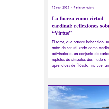
15 sept 2025
9 min de lectura
La fuerza como virtud
cardinal: reflexiones sob
“Virtus”
El tarot, que parece haber sido, 
antes de ser utilizado como medio
adivinatorio, un conjunto de carta
repletas de símbolos destinado a l
aprendices de filósofo, incluye tam
de estas virtudes cardinales: la fu
(arcano 11), la templanza (arcan
justicia (arcano 8).