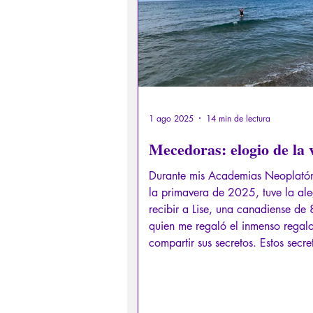
1 ago 2025
14 min de lectura
Mecedoras: elogio de la 
Durante mis Academias Neoplatón
la primavera de 2025, tuve la ale
recibir a Lise, una canadiense de
quien me regaló el inmenso regal
compartir sus secretos. Estos secre
una resolución para aceptar la vej
camino que nos espera a todos (s
accidente temprano en la vida), q
menudo tememos, del que nuestra