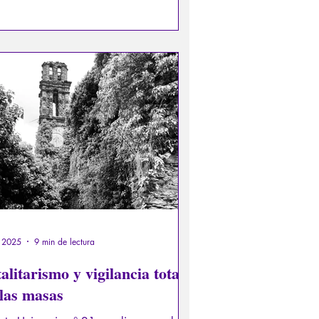
stres naturales y períodos bárbaros.
monjes copiaban los libros a mano, a
s adornándolos con iluminaciones. En
siglos IX y X, al escasear los
riales, la economía se hizo necesaria:
ecidió copiar en minúsculas en lugar
ayúsculas, ahorrando así espacio.
t 2025
9 min de lectura
alitarismo y vigilancia total
 las masas