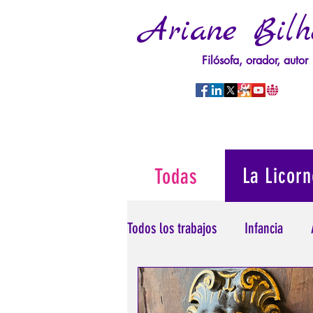
Ariane Bilh
Filósofa, orador, autor
La Licorn
Todas
Todos los trabajos
Infancia
Psicopatología del Poder
T