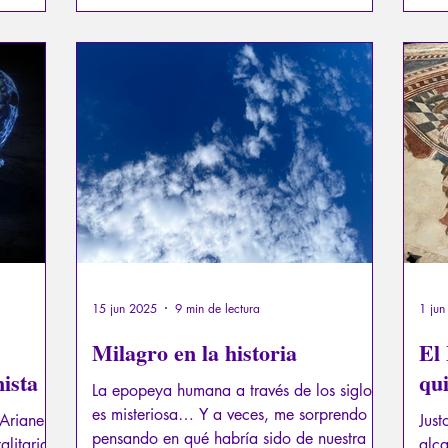
fiad
pues
cond
o cuerpo
lente.
15 jun 2025
9 min de lectura
1 jun
Milagro en la historia
El 
ista
qui
La epopeya humana a través de los siglos
es misteriosa… Y a veces, me sorprendo
 Ariane
Just
pensando en qué habría sido de nuestra
alitarias,
alc