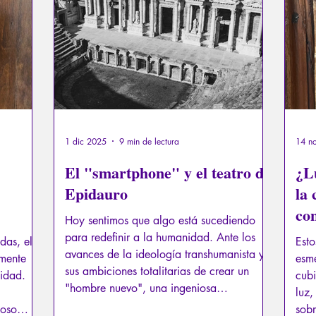
exual
Psicopatología del Totalitarismo
Mitología - Sab
os
La Licorne
La Lucarne
Artículos
Entrevista
Inteligencia artificial
1 dic 2025
9 min de lectura
14 n
El "smartphone" y el teatro de
¿L
Epidauro
la
con
Hoy sentimos que algo está sucediendo
dig
para redefinir a la humanidad. Ante los
das, el
Esto
avances de la ideología transhumanista y
emente
esme
sus ambiciones totalitarias de crear un
idad.
cubi
"hombre nuevo", una ingeniosa
luz,
combinación de hombre y máquina, los
coso
sobr