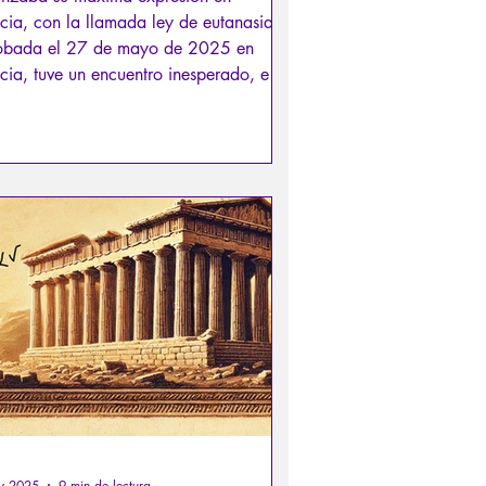
cia, con la llamada ley de eutanasia,
obada el 27 de mayo de 2025 en
cia, tuve un encuentro inesperado, en
lugar insospechado, que se me
reció como un poderoso rayo de luz
barría la oscuridad a su paso. Fiat
y 2025
9 min de lectura