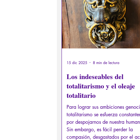
Derechos sexuales/Educación s
Filosofando por los mitos grieg
Filosofía
Conferencias
15 dic 2025
8 min de lectura
Los indeseables del
totalitarismo y el oleaje
totalitario
Para lograr sus ambiciones genoci
totalitarismo se esfuerza constant
por despojarnos de nuestra human
Sin embargo, es fácil perder la
compasión, desgastados por el a