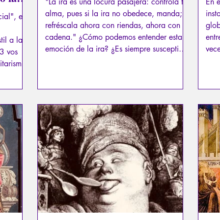
"La ira es una locura pasajera: controla tu
En e
alma, pues si la ira no obedece, manda;
inst
ial", el
refréscala ahora con riendas, ahora con
glob
cadena." ¿Cómo podemos entender esta
entr
il a la
emoción de la ira? ¿Es siempre susceptible
vece
3 vos
a la crítica? Este artículo es tanto para
dive
litarismo
quienes están enojados como para quienes
con 
ientras
toleran su ira.
entr
ogía",
 era
a norma,
la
saber?