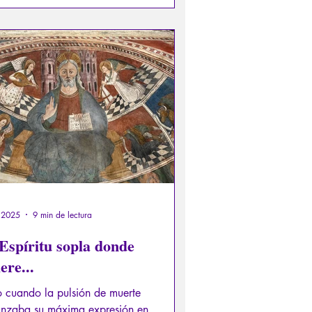
or", lo que indica que ser fiador
uce a la ruina o la desgracia.
 2025
9 min de lectura
Espíritu sopla donde
ere...
o cuando la pulsión de muerte
anzaba su máxima expresión en