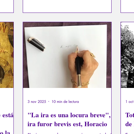
más sabios entre nosotros sin duda nos
ue los
desa
recordarán — y así se quedarán roncos en
ro en
Los 
vano en el desierto — que la humanidad
ta a
vece
no puede engañarse pensando que se está
debemos
los 
redefiniendo, mientras su naturaleza
pruebas
mate
perdure, inmutable, a través de los siglos,
se d
al igual que l
de m
3 nov 2025
10 min de lectura
1 oc
e está
"La ira es una locura breve",
Tot
ira furor brevis est, Horacio
de
o la