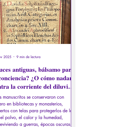
er de los Antiguos
Literatura
s
Recensión
Conferencia
ov 2025
9 min de lectura
uces antiguas, bálsamo para
 conciencia? ¿O cómo nadar
tra la corriente del diluvio
ital y sus remolinos...?
s manuscritos se conservaron con
ro en bibliotecas y monasterios,
ertos con telas para protegerlos de la
 el polvo, el calor y la humedad,
eviviendo a guerras, épocas oscuras,