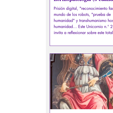
locura se convierte en la
Prisión digital, "reconocimiento fac
norma).
mundo de los robots, "prueba de
humanidad" y transhumanismo host
humanidad… Este Unicornio n.° 2
invita a reflexionar sobre este tota
digital que se está imponiendo. M
nos sumergimos en la "normopatol
un concepto que defino como una
donde la locura se convierte en l
cabe plantearse las preguntas de 
metafísica kantiana. ¿Qué puedo 
¿Qué debo hacer? ¿Qué me está
permitido esperar