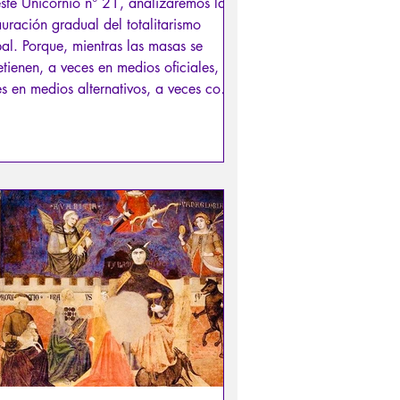
ste Unicornio n° 21, analizaremos la
auración gradual del totalitarismo
al. Porque, mientras las masas se
etienen, a veces en medios oficiales, a
s en medios alternativos, a veces con
rsas series de televisión y episodios
giros inesperados, como la disputa
e este y aquel presidente...