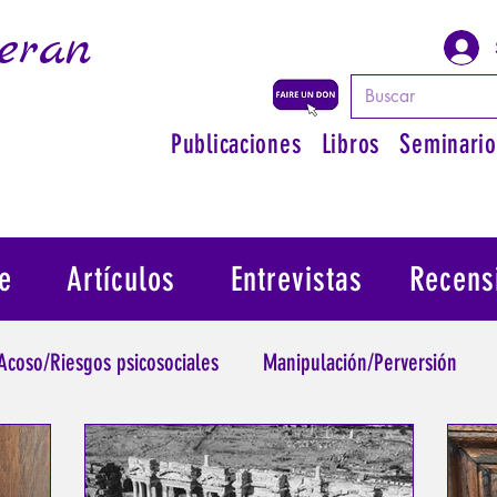
eran
Publicaciones
Libros
Seminario
e
Artículos
Entrevistas
Recens
Acoso/Riesgos psicosociales
Manipulación/Perversión
raumatismo
Psicopatología de la Autoridad
Recuperar