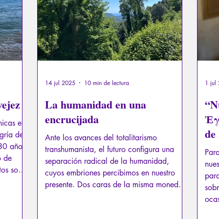
14 jul 2025
10 min de lectura
1 jul
vejez
La humanidad en una
“N
encrucijada
Ἐγ
icas en
de
gría de
Ante los avances del totalitarismo
 80 años,
transhumanista, el futuro configura una
Para
o de
separación radical de la humanidad,
nues
tos son
cuyos embriones percibimos en nuestro
para
ez, este
presente. Dos caras de la misma moneda
sobr
alvo un
que se dan la espalda y no se encontrarán
ocas
ue tan a
por ahora.
enig