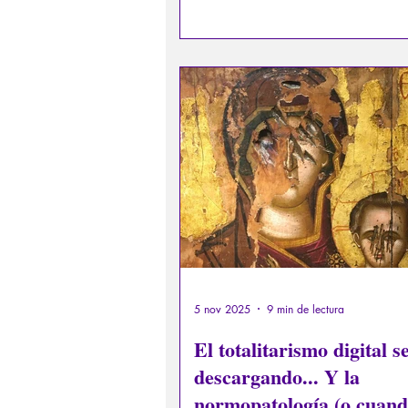
constante: incluso podría desear q
próximos golpes cayeran sobre ot
lugar de sobre mí. Agustín nos ins
hacer lo mismo: sobre todo, no 
insensibilizarnos. Cristo vivió sus 
con plena sensibilidad.
5 nov 2025
9 min de lectura
El totalitarismo digital s
descargando... Y la
normopatología (o cuand