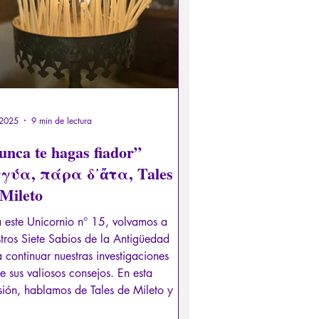
 2025
9 min de lectura
unca te hagas fiador”
γύα, πάρα δ᾽ἄτα, Tales
 Mileto
 este Unicornio n° 15, volvamos a
tros Siete Sabios de la Antigüedad
 continuar nuestras investigaciones
e sus valiosos consejos. En esta
ión, hablamos de Tales de Mileto y su
mática frase: "Nunca te hagas