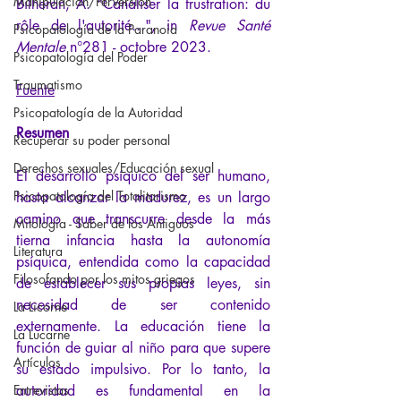
Manipulación/Perversión
Bilheran, A. 
"
Canaliser la frustration: du 
rôle de l'autorité...
"
, in 
Revue Santé 
Psicopatología de la Paranoia
Mentale
 n°281 - octobre 2023.
Psicopatología del Poder
Traumatismo
Fuente
Psicopatología de la Autoridad
Resumen
Recuperar su poder personal
Derechos sexuales/Educación sexual
El desarrollo psíquico del ser humano, 
Psicopatología del Totalitarismo
hasta alcanzar la madurez, es un largo 
camino que transcurre desde la más 
Mitología - Saber de los Antiguos
tierna infancia hasta la autonomía 
Literatura
psíquica, entendida como la capacidad 
Filosofando por los mitos griegos
de establecer sus propias leyes, sin 
necesidad de ser contenido 
La Licorne
externamente. La educación tiene la 
La Lucarne
función de guiar al niño para que supere 
Artículos
su estado impulsivo. Por lo tanto, la 
Entrevistas
autoridad es fundamental en la 