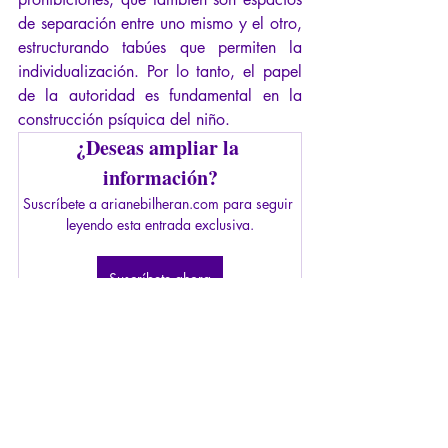
de separación entre uno mismo y el otro, 
estructurando tabúes que permiten la 
individualización. Por lo tanto, el papel 
de la autoridad es fundamental en la 
construcción psíquica del niño.
¿Deseas ampliar la 
información?
Suscríbete a arianebilheran.com para seguir 
leyendo esta entrada exclusiva.
Suscríbete ahora
autoridad
Hegel
Freud
adolescencia
canalizar
frustración
desarrollo psíquico
intolerancia a la frustración
miedo al derrumbe
winnicott
Piera Aulagnier
Racamier
complejo de Edipo
Infancia
Psicopatología de la Autoridad