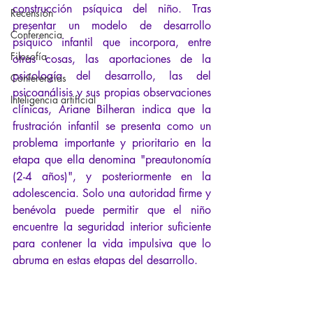
construcción psíquica del niño. Tras 
Recensión
presentar un modelo de desarrollo 
Conferencia
psíquico infantil que incorpora, entre 
Filosofía
otras cosas, las aportaciones de la 
psicología del desarrollo, las del 
Conferencias
psicoanálisis y sus propias observaciones 
Inteligencia artificial
clínicas, Ariane Bilheran indica que la 
frustración infantil se presenta como un 
problema importante y prioritario en la 
etapa que ella denomina "preautonomía 
(2-4 años)", y posteriormente en la 
adolescencia. Solo una autoridad firme y 
benévola puede permitir que el niño 
encuentre la seguridad interior suficiente 
para contener la vida impulsiva que lo 
abruma en estas etapas del desarrollo.