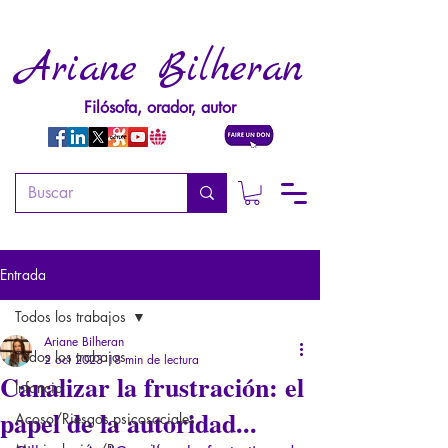
Ariane Bilheran
Filósofa, orador, autor
Entrada
Todos los trabajos
Ariane Bilheran
Todos los trabajos
2 oct 2023
18 min de lectura
Canalizar la frustración: el
Infancia
papel de la autoridad...
Acoso/Riesgos psicosociales