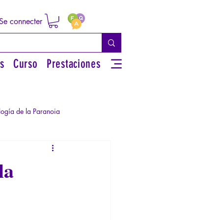
Se connecter
s
Curso
Prestaciones
logía de la Paranoia
rsonal
la
iguos
Literatura