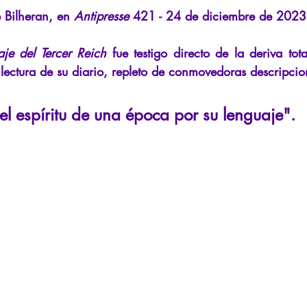
La Licorne
La Lucarne
Artículos
Entrevistas
Rece
 Bilheran, en
Antipresse
421 - 24 de diciembre de 2023
aje del Tercer Reich
fue testigo directo de la deriva tota
teligencia artificial
lectura de su diario, repleto de conmovedoras descripcio
l espíritu de una época por su lenguaje".