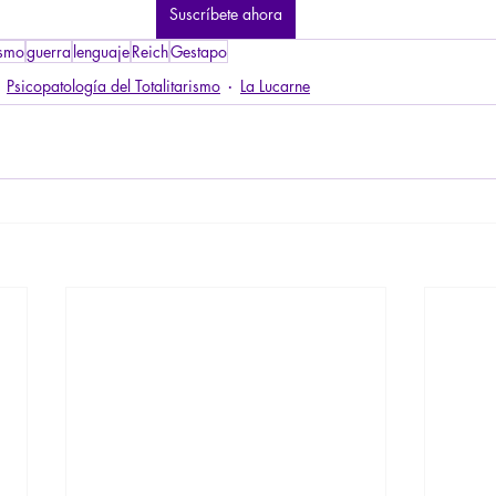
Suscríbete ahora
ismo
guerra
lenguaje
Reich
Gestapo
Psicopatología del Totalitarismo
La Lucarne