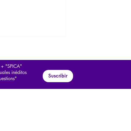
 + "SPICA"
uales inéditos
Suscribir
uestions"
perer: testimonio sobre el
nso del nazismo (1933-
)