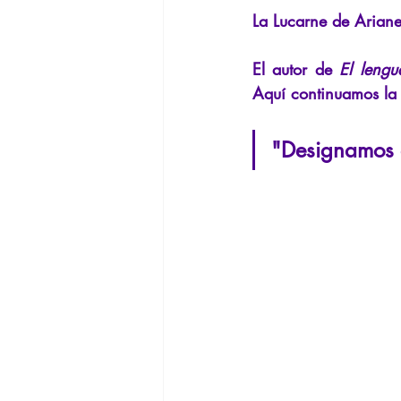
Filosofando por los mitos griegos
La Lucarne de Ariane
El autor de
El lengu
Filosofía
Conferencias
In
Aquí continuamos la 
"Designamos e