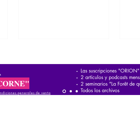
A
Las suscripciones "ORION"
2 artículos y podcasts mens
CORNE"
2 seminarios "La Forêt de q
Todos los archivos
ndiciones generales de venta
Totalitarismo y vigilancia total
Klem
de las masas
asce
iciones generales de venta
1938
ndiciones generales de venta