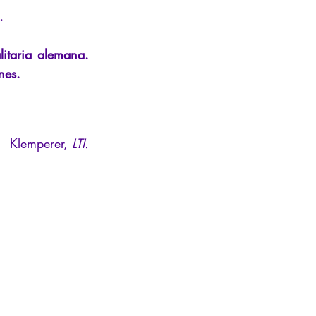
nsión
Conferencia
.
litaria alemana. 
nes.
Klemperer, 
LTI.