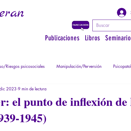
eran
Publicaciones
Libros
Seminario
o/Riesgos psicosociales
Manipulación/Perversión
Psicopato
dic 2023
9 min de lectura
atismo
Psicopatología de la Autoridad
Recuperar su poder pe
: el punto de inflexión de 
939-1945)
Psicopatología del Totalitarismo
Mitología - Saber de los Ant