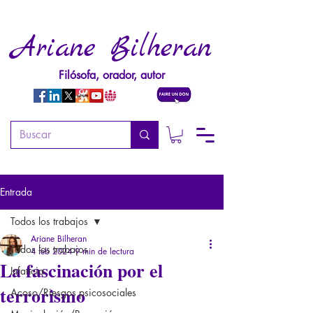
Ariane Bilheran
Filósofa, orador, autor
Entrada
Todos los trabajos
Ariane Bilheran
Todos los trabajos
4 feb 2024
9 min de lectura
La fascinación por el
Infancia
terrorismo
Acoso/Riesgos psicosociales