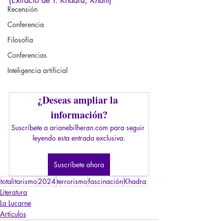
(Extracto de Y. Khadra, 
Khalil
)
Recensión
Conferencia
Filosofía
Conferencias
Inteligencia artificial
¿Deseas ampliar la 
información?
Suscríbete a arianebilheran.com para seguir 
leyendo esta entrada exclusiva.
Suscríbete ahora
totalitarismo
2024
terrorismo
fascinación
Khadra
Literatura
La Lucarne
Artículos