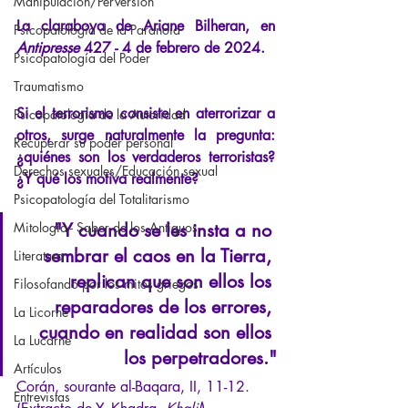
Manipulación/Perversión
La claraboya de Ariane Bilheran, en
Psicopatología de la Paranoia
Antipresse
427 - 4 de febrero de 2024.
Psicopatología del Poder
Traumatismo
Si el terrorismo consiste en aterrorizar a 
Psicopatología de la Autoridad
otros, surge naturalmente la pregunta: 
Recuperar su poder personal
¿quiénes son los verdaderos terroristas? 
Derechos sexuales/Educación sexual
¿Y qué los motiva realmente?
Psicopatología del Totalitarismo
Mitología - Saber de los Antiguos
"Y cuando se les insta a no 
sembrar el caos en la Tierra, 
Literatura
replican que son ellos los 
Filosofando por los mitos griegos
reparadores de los errores, 
La Licorne
cuando en realidad son ellos 
La Lucarne
los perpetradores."
Artículos
Corán, sourante al-Baqara, II, 11-12. 
Entrevistas