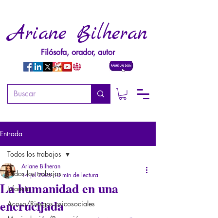
Ariane Bilheran
Filósofa, orador, autor
Entrada
Todos los trabajos
Ariane Bilheran
Todos los trabajos
14 jul 2025
10 min de lectura
La humanidad en una
Infancia
encrucijada
Acoso/Riesgos psicosociales