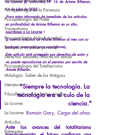
Manipulación/Perversión
La Licorne (El Unicornio) N° 16 de Ariane Bilheran, 
14 de julio de 2025.
Psicopatología de la Paranoia
¡Para estar informado de inmediato de los artículos 
Psicopatología del Poder
en profundidad de Ariane Bilheran en su sitio,
Traumatismo
suscríbase a La Licorne
!
Psicopatología de la Autoridad
(2 nuevos artículos de Ariane Bilheran al mes con su 
Recuperar su poder personal
podcast, reservado para suscriptores).
Este artículo está protegido por derechos de autor y 
Derechos sexuales/Educación sexual
no puede reproducirse sin el permiso por escrito de 
Psicopatología del Totalitarismo
Ariane Bilheran.
Mitología - Saber de los Antiguos
Literatura
"Siempre la tecnología. La 
Filosofando por los mitos griegos
tecnología era el culo de la 
ciencia."
La Licorne
La Lucarne
Romain Gary, 
Carga del alma.
Artículos
Ante los avances del totalitarismo 
Entrevistas
transhumanista, el futuro configura una 