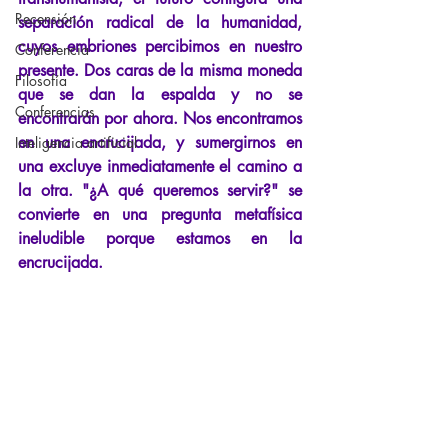
Recensión
separación radical de la humanidad, 
cuyos embriones percibimos en nuestro 
Conferencia
presente. Dos caras de la misma moneda 
Filosofía
que se dan la espalda y no se 
Conferencias
encontrarán por ahora. Nos encontramos 
en una encrucijada, y sumergirnos en 
Inteligencia artificial
una excluye inmediatamente el camino a 
la otra.
"
¿A qué queremos servir?
"
se 
convierte en una pregunta metafísica 
ineludible porque estamos en la 
encrucijada.