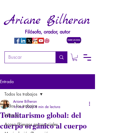
Ariane Bilheran
Filósofa, orador, autor
Entrada
Todos los trabajos
Ariane Bilheran
Todos los trabajos
16 mar 2025
8 min de lectura
Totalitarismo global: del
Infancia
cuerpo orgánico al cuerpo
Acoso/Riesgos psicosociales