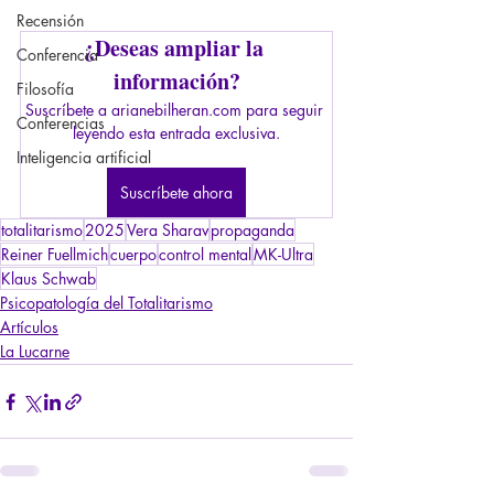
Recensión
¿Deseas ampliar la 
Conferencia
información?
Filosofía
Suscríbete a arianebilheran.com para seguir 
Conferencias
leyendo esta entrada exclusiva.
Inteligencia artificial
Suscríbete ahora
totalitarismo
2025
Vera Sharav
propaganda
Reiner Fuellmich
cuerpo
control mental
MK-Ultra
Klaus Schwab
Psicopatología del Totalitarismo
Artículos
La Lucarne