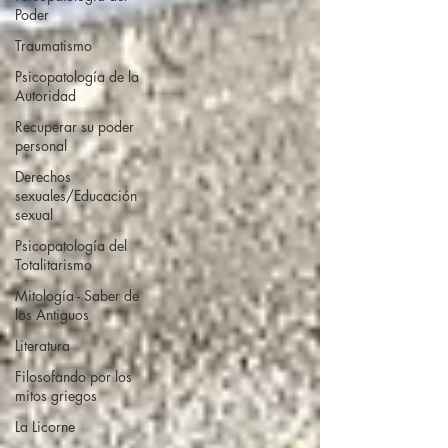
Poder
Traumatismo
Psicopatología de la
Autoridad
Recuperar su poder
personal
Derechos
sexuales/Educación
sexual
Psicopatología del
Totalitarismo
Mitología - Saber de
los Antiguos
Literatura
Filosofando por los
mitos griegos
La Licorne