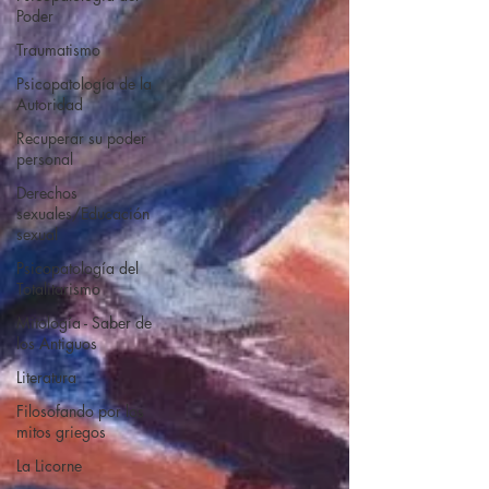
Poder
Traumatismo
Psicopatología de la
Autoridad
Recuperar su poder
personal
Derechos
sexuales/Educación
sexual
Psicopatología del
Totalitarismo
Mitología - Saber de
los Antiguos
Literatura
Filosofando por los
mitos griegos
La Licorne