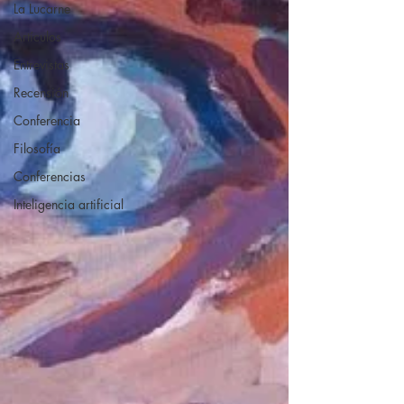
La Lucarne
Artículos
Entrevistas
Recensión
Conferencia
Filosofía
Conferencias
Inteligencia artificial