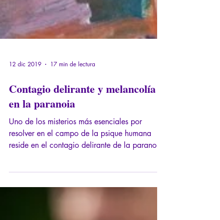
12 dic 2019
17 min de lectura
Contagio delirante y melancolía
en la paranoia
Uno de los misterios más esenciales por
resolver en el campo de la psique humana
reside en el contagio delirante de la paranoia.
De hecho, el único delirio capaz de operar
por contagio es el delirio paranoico. "Locura
tiene dos" o varios, este contagio es
desafiante, porque es capaz de operar a gran