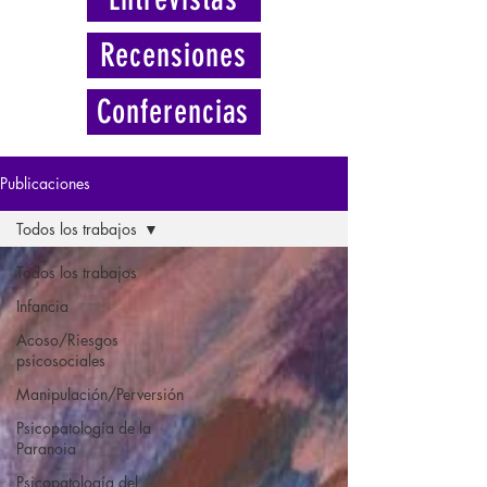
Recensiones
Conferencias
Publicaciones
Todos los trabajos
Todos los trabajos
Infancia
Acoso/Riesgos
psicosociales
Manipulación/Perversión
Psicopatología de la
Paranoia
Psicopatología del