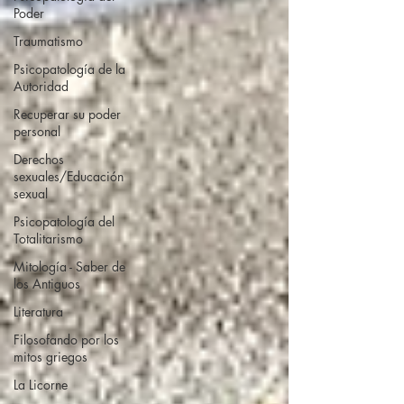
Poder
Traumatismo
Psicopatología de la
Autoridad
Recuperar su poder
personal
Derechos
sexuales/Educación
sexual
Psicopatología del
Totalitarismo
Mitología - Saber de
los Antiguos
Literatura
Filosofando por los
mitos griegos
La Licorne