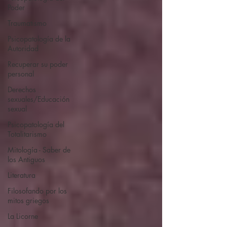
Poder
Traumatismo
Psicopatología de la
Autoridad
Recuperar su poder
personal
Derechos
sexuales/Educación
sexual
Psicopatología del
Totalitarismo
Mitología - Saber de
los Antiguos
Literatura
Filosofando por los
mitos griegos
La Licorne