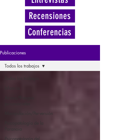
Recensiones
Conferencias
Publicaciones
Todos los trabajos
Todos los trabajos
Infancia
Acoso/Riesgos
psicosociales
Manipulación/Perversión
Psicopatología de la
Paranoia
Psicopatología del