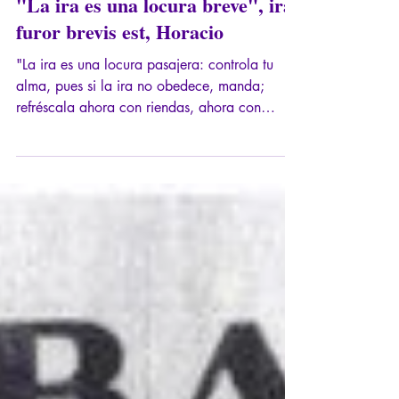
3 nov 2025
10 min de lectura
"La ira es una locura breve", ira
furor brevis est, Horacio
"La ira es una locura pasajera: controla tu
alma, pues si la ira no obedece, manda;
refréscala ahora con riendas, ahora con
cadena." ¿Cómo podemos entender esta
emoción de la ira? ¿Es siempre susceptible a
la crítica? Este artículo es tanto para quienes
están enojados como para quienes toleran su
ira.