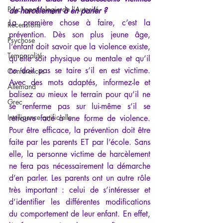
Psychopathologie de l'Autorité
de harcèlement à en parler ?
La première chose à faire, c’est la 
Recensions
prévention. Dès son plus jeune âge, 
Psychose
l’enfant doit savoir que la violence existe, 
Temporalité
qu’elle soit physique ou mentale et qu’il 
ne doit pas se taire s’il en est victime. 
Conférences
Avec des mots adaptés, informez-le et 
Allemand
balisez au mieux le terrain pour qu’il ne 
Grec
se renferme pas sur lui-même s’il se 
Intelligence artificielle
retrouve face à une forme de violence. 
Pour être efficace, la prévention doit être 
faite par les parents ET par l’école. Sans 
elle, la personne victime de harcèlement 
ne fera pas nécessairement la démarche 
d’en parler. Les parents ont un autre rôle 
très important : celui de s’intéresser et 
d’identifier les différentes modifications 
du comportement de leur enfant. En effet, 