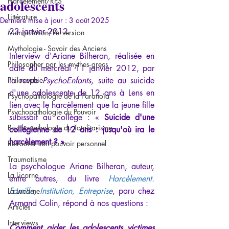
adolescents
Harcèlement/RPS
Littérature
Dernière mise à jour :
3 août 2025
23 janvier 2012
Manipulation/Perversion
Mythologie - Savoir des Anciens
Interview d'Ariane Bilheran, réalisée en 
Philosopher par les mythes grecs
date du mercredi 11 janvier 2012, par 
Philosophie
la revue 
PsychoEnfants
, suite au suicide 
d'une adolescente de 12 ans à Lens en 
Psychopathologie de la Paranoïa
lien avec le harcèlement que la jeune fille 
Psychopathologie du Pouvoir
subissait au collège : « 
Suicide d'une 
Psychopathologie du Totalitarisme
collégienne de 12 ans : jusqu'où ira le 
harcèlement ? »
Retrouver son pouvoir personnel
Traumatisme
La psychologue Ariane Bilheran, auteur, 
La Licorne
entre autres, du livre 
Harcèlement. 
Famille, Institution, Entreprise
, paru chez 
La Lucarne
Armand Colin, répond à nos questions :
Articles
Interviews
Comment aider les adolescents victimes 