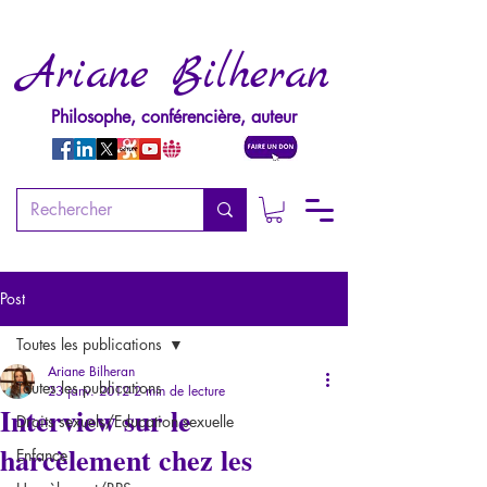
Ariane Bilheran
Philosophe, conférencière, auteur
Post
Toutes les publications
Ariane Bilheran
Toutes les publications
23 janv. 2012
2 min de lecture
Interview sur le
Droits sexuels/Education sexuelle
harcèlement chez les
Enfance