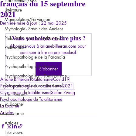
français du 15 septembre
Harcèlement/RPS
Littérature
2021
Manipulation/Perversion
Dernière mise à jour :
22 mai 2025
Mythologie - Savoir des Anciens
Vous souhaitez en lire plus ?
Philosopher par les mythes grecs
Abonnez-vous à arianebilheran.com pour 
Philosophie
continuer à lire ce post exclusif.
Psychopathologie de la Paranoïa
Psychopathologie du Pouvoir
S'abonner
Psychopathologie du Totalitarisme
Ariane Bilheran
Totalitarisme
Covid19
Retrouver son pouvoir personnel
Psychopathologie du totalitarisme
2021
Chroniques du totalitarisme
Stefan Zweig
Traumatisme
Psychopathologie du Totalitarisme
La Licorne
La Lucarne
Articles
La Lucarne
Articles
Interviews