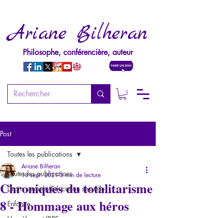
Ariane Bilheran
Philosophe, conférencière, auteur
Post
Toutes les publications
Ariane Bilheran
Toutes les publications
18 sept. 2021
3 min de lecture
Chroniques du totalitarisme
Droits sexuels/Education sexuelle
8 - Hommage aux héros
Enfance