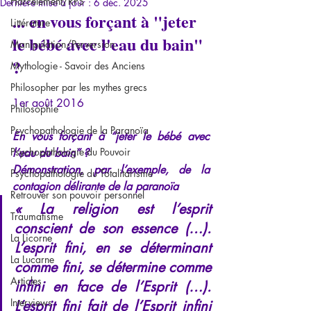
Harcèlement/RPS
Dernière mise à jour :
6 déc. 2025
... en vous forçant à "jeter 
Littérature
le bébé avec l'eau du bain" 
Manipulation/Perversion
?
Mythologie - Savoir des Anciens
Philosopher par les mythes grecs
1er août 2016
Philosophie
Psychopathologie de la Paranoïa
En vous forçant à “jeter le bébé avec 
Psychopathologie du Pouvoir
l’eau du bain” ?
Démonstration, par l’exemple, de la 
Psychopathologie du Totalitarisme
contagion délirante de la paranoïa
Retrouver son pouvoir personnel
« La religion est l’esprit 
Traumatisme
conscient de son essence (…). 
La Licorne
L’esprit fini, en se déterminant 
La Lucarne
comme fini, se détermine comme 
Articles
infini en face de l’Esprit (…). 
Interviews
L’esprit fini fait de l’Esprit infini 