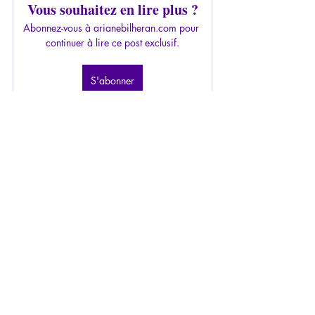
Vous souhaitez en lire plus ?
Abonnez-vous à arianebilheran.com pour 
continuer à lire ce post exclusif.
S'abonner
2015-2019
paranoïa
Hegel
contagion délirante
religions
philosophie de la religion
Tour de Babel
Babylone
Harcèlement/RPS
Psychopathologie de la Paranoïa
Articles
Posts récents
Voir tout