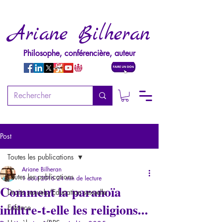
Ariane Bilheran
Philosophe, conférencière, auteur
Post
Toutes les publications
Ariane Bilheran
Toutes les publications
1 août 2016
24 min de lecture
Comment la paranoïa
Droits sexuels/Education sexuelle
infiltre-t-elle les religions...
Enfance