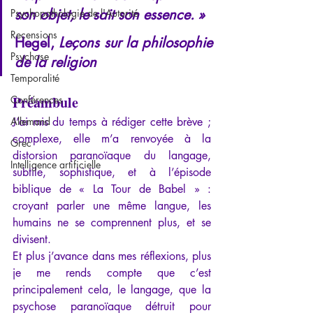
son objet, le sait son essence. »
Psychopathologie de l'Autorité
Recensions
Hegel, 
Leçons sur la philosophie 
Psychose
de la religion
Temporalité
Préambule
Conférences
Allemand
J’ai mis du temps à rédiger cette brève ; 
complexe, elle m’a renvoyée à la 
Grec
distorsion paranoïaque du langage, 
Intelligence artificielle
subtile, sophistique, et à l’épisode 
biblique de « La Tour de Babel » : 
croyant parler une même langue, les 
humains ne se comprennent plus, et se 
divisent.
Et plus j’avance dans mes réflexions, plus 
je me rends compte que c’est 
principalement cela, le langage, que la 
psychose paranoïaque détruit pour 