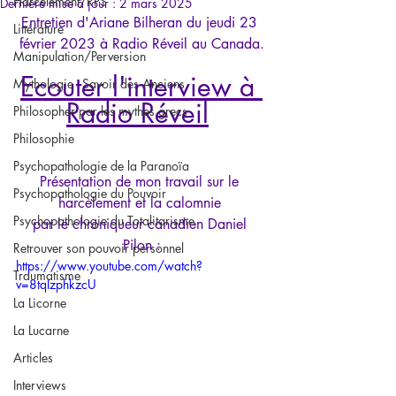
Harcèlement/RPS
Dernière mise à jour :
2 mars 2025
Entretien d'Ariane Bilheran du jeudi 23 
Littérature
février 2023 à Radio Réveil au Canada.
Manipulation/Perversion
Ecouter l'interview
 à 
Mythologie - Savoir des Anciens
Radio Réveil
Philosopher par les mythes grecs
Philosophie
Psychopathologie de la Paranoïa
Présentation de mon travail sur le 
Psychopathologie du Pouvoir
harcèlement et la calomnie 
Psychopathologie du Totalitarisme
par le chroniqueur canadien Daniel 
Pilon :
Retrouver son pouvoir personnel
https://www.youtube.com/watch?
Traumatisme
v=8tqIzphkzcU
La Licorne
La Lucarne
Articles
Interviews