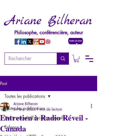
Ariane Bilheran
Philosophe, conférencière, auteur
Post
Toutes les publications
Ariane Bilheran
Toutes les publications
24 févr. 2023
1 min de lecture
Entretien à Radio Réveil -
Droits sexuels/Education sexuelle
Canada
Enfance