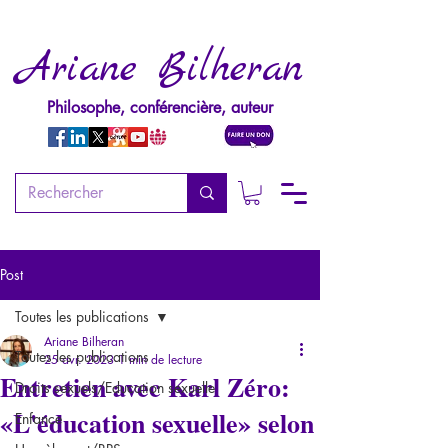
Ariane Bilheran
Philosophe, conférencière, auteur
Post
Toutes les publications
Ariane Bilheran
Toutes les publications
25 avr. 2023
1 min de lecture
Entretien avec Karl Zéro:
Droits sexuels/Education sexuelle
«L'éducation sexuelle» selon
Enfance