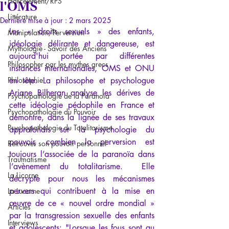
l'OMS
Harcèlement/RPS
Littérature
Dernière mise à jour :
2 mars 2025
Les « droits sexuels » des enfants, 
Manipulation/Perversion
idéologie délirante et dangereuse, est 
Mythologie - Savoir des Anciens
aujourd'hui portée par différentes 
Philosopher par les mythes grecs
instances internationales, OMS et ONU 
Philosophie
en tête. La philosophe et psychologue 
Ariane Bilheran analyse les dérives de 
Psychopathologie de la Paranoïa
cette idéologie pédophile en France et 
Psychopathologie du Pouvoir
démontre, dans la lignée de ses travaux 
Psychopathologie du Totalitarisme
approfondis sur la psychologie du 
pouvoir, combien la perversion est 
Retrouver son pouvoir personnel
toujours l’associée de la paranoïa dans 
Traumatisme
l’avènement du totalitarisme.  Elle 
La Licorne
décrypte pour nous les mécanismes 
pervers qui contribuent à la mise en 
La Lucarne
œuvre de ce « nouvel ordre mondial » 
Articles
par la transgression sexuelle des enfants 
Interviews
et adolescents: "Lorsque les fous sont au 