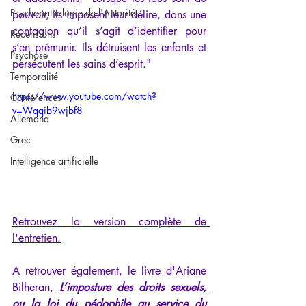
Psychopathologie de l'Autorité
pouvoir, ils imposent leur délire, dans une 
contagion qu’il s’agit d’identifier pour 
Recensions
s’en prémunir. Ils détruisent les enfants et 
Psychose
persécutent les sains d’esprit."
Temporalité
https://www.youtube.com/watch?
Conférences
v=Wqqib9wjbf8
Allemand
Grec
Intelligence artificielle
Retrouvez la version complète de 
l'entretien
.
A retrouver également, le livre d'Ariane 
Bilheran, 
L’imposture des droits sexuels, 
ou la loi du pédophile au service du 