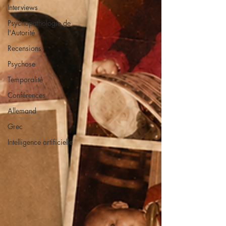
Interviews
Psychopathologie de
l'Autorité
Recensions
Psychose
Temporalité
Conférences
Allemand
Grec
Intelligence artificielle