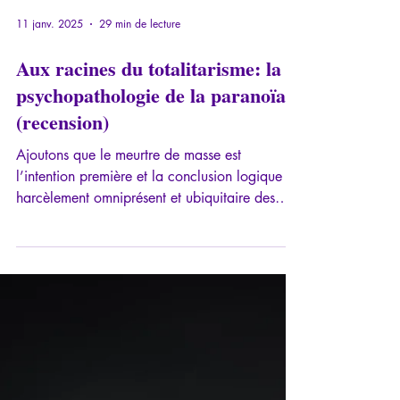
11 janv. 2025
29 min de lecture
Aux racines du totalitarisme: la
psychopathologie de la paranoïa
(recension)
Ajoutons que le meurtre de masse est
l’intention première et la conclusion logique du
harcèlement omniprésent et ubiquitaire des
êtres...