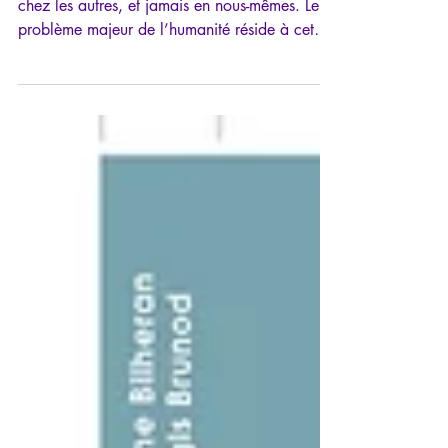
Nous voyons toujours la «banalité du mal»
chez les autres, et jamais en nous-mêmes. Le
problème majeur de l’humanité réside à cet
endroit. Pourquoi certains deviennent des
monstres, de quelque bord qu’ils se situent?
Qu’est-ce qui pousse à torturer, tuer, violer, «au
nom du Bien»?