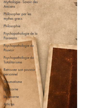
Mythologie - Savoir des
Anciens
Philosopher par les
mythes grecs
Philosophie
Psychopathologie de la
Paranoïa
Psychopathologie du
Pouvoir
Psychopathologie du
Totalitarisme
Retrouver son pouvoir
personnel
Traumatisme
La Licorne
La Lucarne
Articles