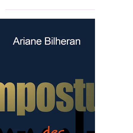
3 nov. 2024
9 min de lecture
Anneke Lucas: Der Lebensweg
eines Wegwerfkindes
Als Anneke Lucas sechs Jahre alt war, wurde
sie an einen Pädophilenring verkauft.