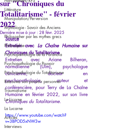
sur "Chroniques du
Harcèlement/RPS
Littérature
Totalitarisme" - février
Manipulation/Perversion
2022
Mythologie - Savoir des Anciens
Dernière mise à jour :
28 févr. 2025
Philosopher par les mythes grecs
Source
Philosophie
Entretien avec 
La Chaîne Humaine 
sur 
Chroniques du Totalitarisme
Psychopathologie de la Paranoïa
Entretien avec Ariane Bilheran, 
Psychopathologie du Pouvoir
normalienne (Ulm), psychologue 
Psychopathologie du Totalitarisme
clinicienne, docteur en 
psychopathologie, auteur et 
Retrouver son pouvoir personnel
conférencière, pour Terry de La Chaîne 
Traumatisme
Humaine en février 2022, sur son livre 
La Licorne
Chroniques du Totalitarisme.
La Lucarne
https://www.youtube.com/watch?
Articles
v=3BPOD5xNW3w
Interviews