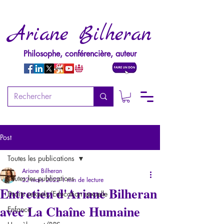
Ariane Bilheran
Philosophe, conférencière, auteur
Post
Toutes les publications
Ariane Bilheran
Toutes les publications
22 mars 2022
1 min de lecture
Entretien d'Ariane Bilheran
Droits sexuels/Education sexuelle
avec La Chaîne Humaine
Enfance