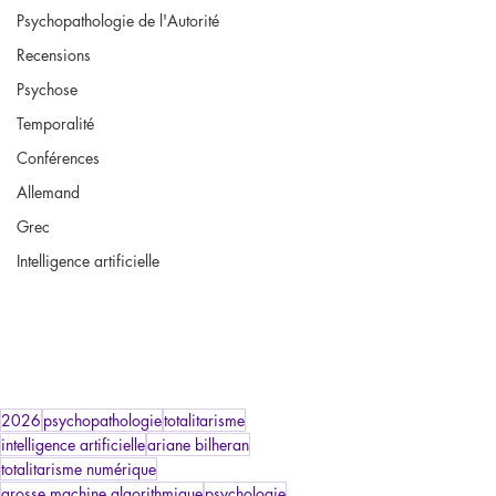
Psychopathologie de l'Autorité
Recensions
Psychose
Temporalité
Conférences
Allemand
Grec
Intelligence artificielle
2026
psychopathologie
totalitarisme
intelligence artificielle
ariane bilheran
totalitarisme numérique
grosse machine algorithmique
psychologie