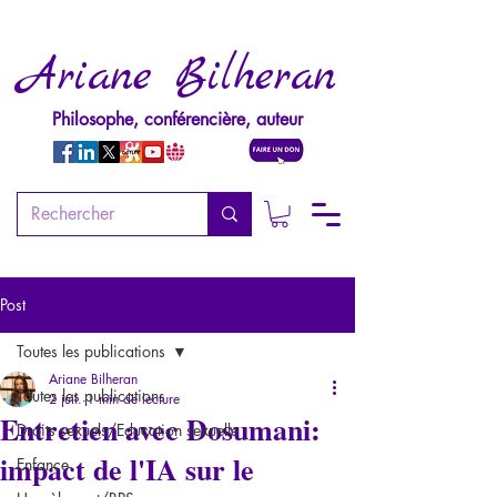
Ariane Bilheran
Philosophe, conférencière, auteur
Post
Toutes les publications
Ariane Bilheran
Toutes les publications
2 juil.
1 min de lecture
Entretien avec Dosumani:
Droits sexuels/Education sexuelle
impact de l'IA sur le
Enfance