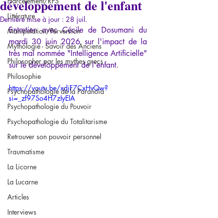
développement de l'enfant
Harcèlement/RPS
Littérature
Dernière mise à jour :
28 juil.
Entretien avec Cécile de Dosumani du 
Manipulation/Perversion
mardi 30 juin 2026 sur l'impact de la 
Mythologie - Savoir des Anciens
très mal nommée "Intelligence Artificielle" 
Philosopher par les mythes grecs
sur le développement de l'enfant.
Philosophie
https://youtu.be/xdjF7CxHvQw?
Psychopathologie de la Paranoïa
si=_zf97So4H7zIyElA
Psychopathologie du Pouvoir
Psychopathologie du Totalitarisme
Retrouver son pouvoir personnel
Traumatisme
La Licorne
La Lucarne
Articles
Interviews