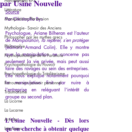
par Usine Nouvelle
Harcèlement/RPS
Littérature
Source
Manipulation/Perversion
Par Christophe Bys
Mythologie - Savoir des Anciens
Psychologue, Ariane Bilheran est l’auteur 
Philosopher par les mythes grecs
de 
Manipulation, la repérer, s’en protéger
Philosophie
(éditions Armand Colin). Elle y montre 
que la manipulation ne concerne pas 
Psychopathologie de la Paranoïa
seulement la vie privée, mais peut aussi 
Psychopathologie du Pouvoir
faire des ravages au sein des entreprises. 
Psychopathologie du Totalitarisme
Elle nous explique notamment pourquoi 
la manipulation finit par nuire à 
Retrouver son pouvoir personnel
l’entreprise en reléguant l’intérêt du 
Traumatisme
groupe au second plan.
La Licorne
La Lucarne
L’Usine Nouvelle - Dès lors 
Articles
qu’on cherche à obtenir quelque 
Interviews