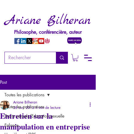
Ariane Bilheran
Philosophe, conférencière, auteur
Post
Toutes les publications
Ariane Bilheran
Toutes les publications
28 avr. 2013
4 min de lecture
Entretien sur la
Droits sexuels/Education sexuelle
manipulation en entreprise
Enfance