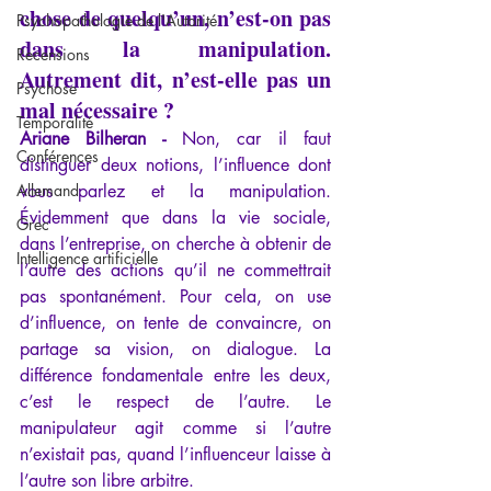
chose de quelqu’un, n’est-on pas 
Psychopathologie de l'Autorité
dans la manipulation. 
Recensions
Autrement dit, n’est-elle pas un 
Psychose
mal nécessaire ?
Temporalité
Ariane Bilheran -
 Non, car il faut 
Conférences
distinguer deux notions, l’influence dont 
Allemand
vous parlez et la manipulation. 
Évidemment que dans la vie sociale, 
Grec
dans l’entreprise, on cherche à obtenir de 
Intelligence artificielle
l’autre des actions qu’il ne commettrait 
pas spontanément. Pour cela, on use 
d’influence, on tente de convaincre, on 
partage sa vision, on dialogue. La 
différence fondamentale entre les deux, 
c’est le respect de l’autre. Le 
manipulateur agit comme si l’autre 
n’existait pas, quand l’influenceur laisse à 
l’autre son libre arbitre.