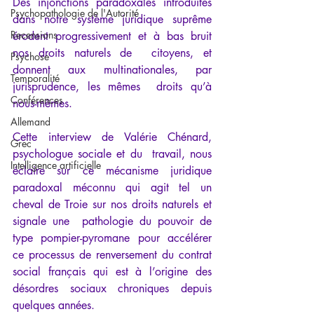
Des injonctions paradoxales introduites 
Psychopathologie de l'Autorité
dans notre système juridique suprême 
Recensions
érodent progressivement et à bas bruit 
nos droits naturels de  citoyens, et 
Psychose
donnent aux multinationales, par 
Temporalité
jurisprudence, les mêmes  droits qu’à 
Conférences
nous-mêmes.
Allemand
Cette interview de Valérie Chénard, 
Grec
psychologue sociale et du  travail, nous 
Intelligence artificielle
éclaire sur ce mécanisme juridique 
paradoxal méconnu qui agit tel un 
cheval de Troie sur nos droits naturels et 
signale une  pathologie du pouvoir de 
type pompier-pyromane pour accélérer 
ce processus de renversement du contrat 
social français qui est à l’origine des 
désordres sociaux chroniques depuis 
quelques années.