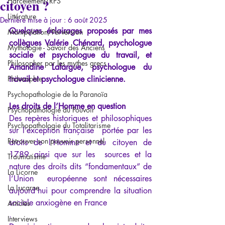
citoyen ?
Harcèlement/RPS
Littérature
Dernière mise à jour :
6 août 2025
Quelques éclairages proposés par mes 
Manipulation/Perversion
collègues Valérie Chénard, psychologue 
Mythologie - Savoir des Anciens
sociale et psychologue du travail, et 
Philosopher par les mythes grecs
Amandine Lafargue, psychologue du 
Philosophie
travail et psychologue clinicienne. 
Psychopathologie de la Paranoïa
Les droits de l’Homme en question
Psychopathologie du Pouvoir
Des repères historiques et philosophiques 
Psychopathologie du Totalitarisme
sur l’exception française  portée par les 
Retrouver son pouvoir personnel
droits de l’Homme et du citoyen de 
1789 ainsi que sur les  sources et la 
Traumatisme
nature des droits dits “fondamentaux” de 
La Licorne
l’Union  européenne sont nécessaires 
La Lucarne
aujourd’hui pour comprendre la situation  
sociale anxiogène en France
Articles
.
Interviews