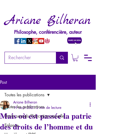
Ariane Bilheran
Philosophe, conférencière, auteur
Post
Toutes les publications
Ariane Bilheran
Toutes les publications
19 août 2021
2 min de lecture
Mais où est passée la patrie
Droits sexuels/Education sexuelle
des droits de l’homme et du
Enfance