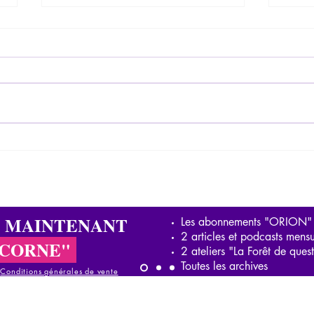
Entretien sur l’éducation et la
Crit
liberté, face aux mécanismes
repér
de manipulation
phil
S MAINTENANT
Les abonnements "ORION"
2 articles et podcasts mensu
ICORNE"
2 ateliers "La Forêt de ques
Toutes les archives
-
Conditions générales de vente
onditions générales de vente