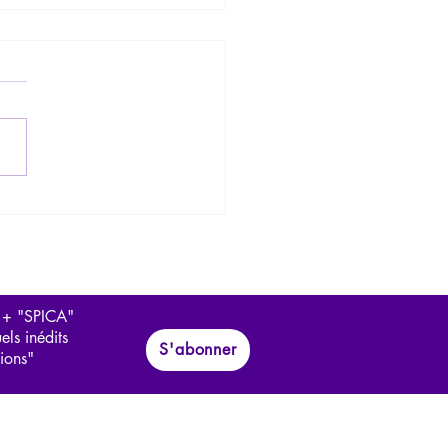
ique de "Manipulation, la
er, s'en protéger" par la
osophe Cynthia Fleury
 + "SPICA"
els inédits
S'abonner
tions"