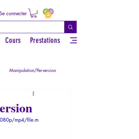
Se connecter
Cours
Prestations
Manipulation/Perversion
ie de la Paranoïa
ersion
1080p/mp4/file.m
Traumatisme
La Licorne