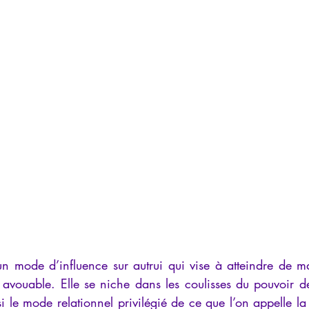
iews
Psychopathologie de l'Autorité
Recensions
Psychose
rec
Intelligence artificielle
un mode d’influence sur autrui qui vise à atteindre de m
 avouable. Elle se niche dans les coulisses du pouvoir de
ssi le mode relationnel privilégié de ce que l’on appelle la