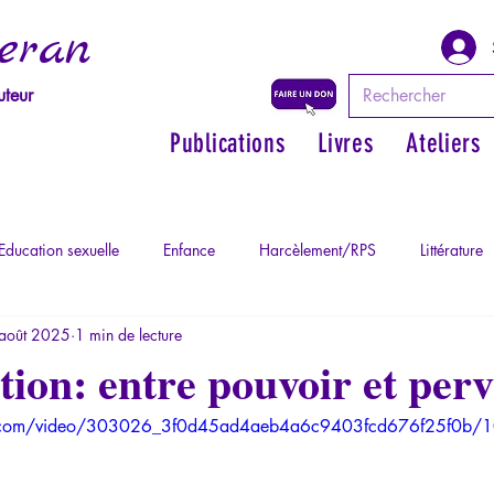
eran
uteur
Publications
Livres
Ateliers
Education sexuelle
Enfance
Harcèlement/RPS
Littérature
août 2025
1 min de lecture
Philosopher par les mythes grecs
Philosophie
Psychopatholog
ion: entre pouvoir et perv
tic.com/video/303026_3f0d45ad4aeb4a6c9403fcd676f25f0b/
ychopathologie du Totalitarisme
Retrouver son pouvoir personnel