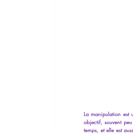
La Lucarne
Articles
Interv
Conférences
Allemand
G
La manipulation est 
objectif, souvent peu
temps, et elle est au