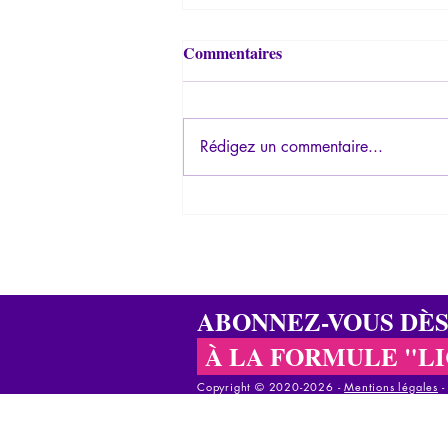
Commentaires
Rédigez un commentaire...
Entretien d'Ariane Bilheran
sur les "manipulations de
masse"
ABONNEZ-VOUS DÈ
À LA FORMULE "L
Copyright © 2020-2026 - ​
Mentions légales
Copyright © 2020-2025 - ​
Mentions légales
-
C