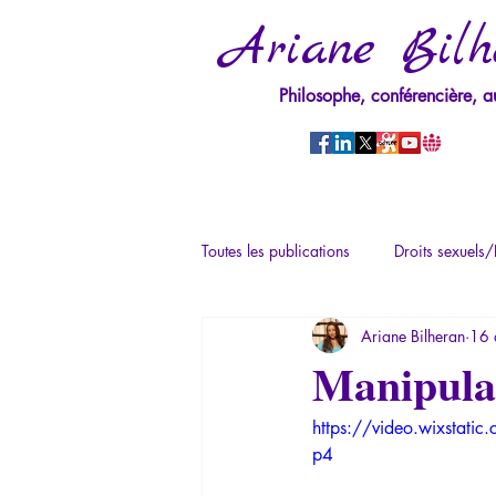
Ariane Bilh
Philosophe, conférencière, a
Toutes les publications
Droits sexuels/
Ariane Bilheran
16 
Mythologie - Savoir des Anciens
Manipulat
https://video.wixsta
Psychopathologie du Pouvoir
Ps
p4