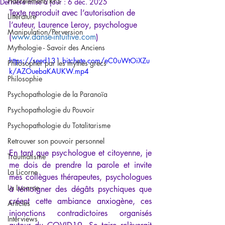
Harcèlement/RPS
Dernière mise à jour :
6 déc. 2025
Texte reproduit avec l’autorisation de 
Littérature
l’auteur, Laurence Leroy, psychologue
Manipulation/Perversion
(
www.danse-intuitive.com
) 
Mythologie - Savoir des Anciens
https://seed131.bitchute.com/eC0uWtOiXZu
Philosopher par les mythes grecs
k/AZOuebaKAUKW.mp4
Philosophie
Psychopathologie de la Paranoïa
Psychopathologie du Pouvoir
Psychopathologie du Totalitarisme
Retrouver son pouvoir personnel
En tant que psychologue et citoyenne, je 
Traumatisme
me dois de prendre la parole et invite 
La Licorne
mes collègues thérapeutes, psychologues 
La Lucarne
à témoigner des dégâts psychiques que 
créent cette ambiance anxiogène, ces 
Articles
injonctions contradictoires organisés 
Interviews