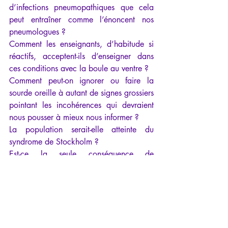
d’infections pneumopathiques que cela 
peut entraîner comme l’énoncent nos 
pneumologues ?
Comment les enseignants, d’habitude si 
réactifs, acceptent-ils d’enseigner dans 
ces conditions avec la boule au ventre ?
Comment peut-on ignorer ou faire la 
sourde oreille à autant de signes grossiers 
pointant les incohérences qui devraient 
nous pousser à mieux nous informer ?
La population serait-elle atteinte du 
syndrome de Stockholm ?
Est-ce la seule conséquence de 
manipulation perverse et organisée ?
Est-ce le résultat de ce lavage de cerveau 
minutieusement orchestré (jusque dans les 
pubs diverses de la télé remis au goût du 
jour avec les personnes masquées, les 
annonces et rappels de la présence de la 