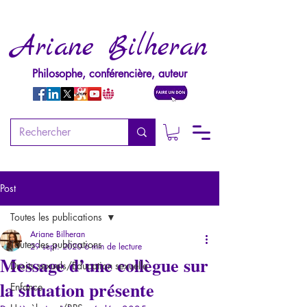
Ariane Bilheran
Philosophe, conférencière, auteur
Post
Toutes les publications
Ariane Bilheran
Toutes les publications
29 sept. 2020
6 min de lecture
Message d’une collègue sur
Droits sexuels/Education sexuelle
la situation présente
Enfance