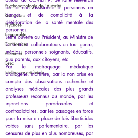
autour du COVID19. Se taire relèverait 
Psychopathologie de l'Autorité
de la non assistance à personnes en 
danger et de complicité à la 
Recensions
détérioration de la santé mentale des 
Psychose
personnes.
Temporalité
Lettre ouverte au Président, au Ministre de 
Conférences
la santé et collaborateurs en tout genre, 
médias, personnels soignants, éducatifs, 
Allemand
aux parents, aux citoyens, etc
Grec
Par le matraquage médiatique 
Intelligence artificielle
anxiogène, mortifère, par la non prise en 
compte des observations recherche et 
analyses médicales des plus grands 
professeurs reconnus au monde, par les 
injonctions paradoxales et 
contradictoires, par les passages en force 
pour la mise en place de lois liberticides 
votées sans parlementaire, par les 
censures de plus en plus nombreuses, par 