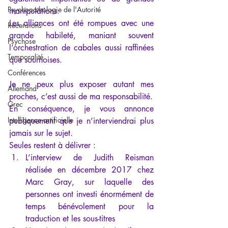
Psychopathologie de l'Autorité
manipulations.
Les alliances ont été rompues avec une 
Recensions
grande habileté, maniant souvent 
Psychose
l’orchestration de cabales aussi raffinées 
Temporalité
que sournoises.
Conférences
Je ne peux plus exposer autant mes 
Allemand
proches, c’est aussi de ma responsabilité.
Grec
En conséquence, je vous annonce 
Intelligence artificielle
publiquement que je n’interviendrai plus 
jamais sur le sujet.
Seules restent à délivrer :
L’interview de Judith Reisman 
réalisée en décembre 2017 chez 
Marc Gray, sur laquelle des 
personnes ont investi énormément de 
temps bénévolement pour la 
traduction et les sous-titres