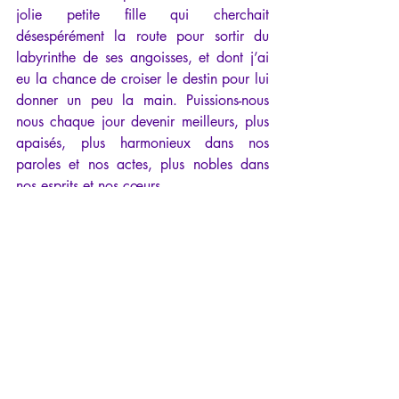
jolie petite fille qui cherchait 
désespérément la route pour sortir du 
labyrinthe de ses angoisses, et dont j’ai 
eu la chance de croiser le destin pour lui 
donner un peu la main. Puissions-nous 
nous chaque jour devenir meilleurs, plus 
apaisés, plus harmonieux dans nos 
paroles et nos actes, plus nobles dans 
nos esprits et nos cœurs.
Je voudrais rendre ici hommage à nos 
destins si singuliers dans le mystère de la 
vie, et à ce cher Flaubert, qui me colle 
tant à l’âme depuis si longtemps.
“La pensée de rester toute ma 
vie complètement inconnu n'a 
rien qui m'attriste. Pourvu que 
mes manuscrits durent autant 