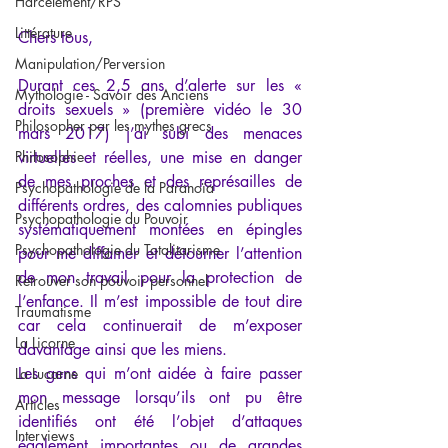
Harcèlement/RPS
Littérature
Chers tous,
Manipulation/Perversion
Durant ces 2,5 ans d’alerte sur les « 
Mythologie - Savoir des Anciens
droits sexuels » (première vidéo le 30 
Philosopher par les mythes grecs
mars 2017) j’ai subi des menaces 
Philosophie
virtuelles et réelles, une mise en danger 
de mes proches et des représailles de 
Psychopathologie de la Paranoïa
différents ordres, des calomnies publiques 
Psychopathologie du Pouvoir
systématiquement montées en épingles 
Psychopathologie du Totalitarisme
pour me diffamer et détourner l’attention 
de mon travail pour la protection de 
Retrouver son pouvoir personnel
l’enfance. Il m’est impossible de tout dire 
Traumatisme
car cela continuerait de m’exposer 
La Licorne
davantage ainsi que les miens.
Les gens qui m’ont aidée à faire passer 
La Lucarne
mon message lorsqu’ils ont pu être 
Articles
identifiés ont été l’objet d’attaques 
Interviews
également importantes ou de grandes 