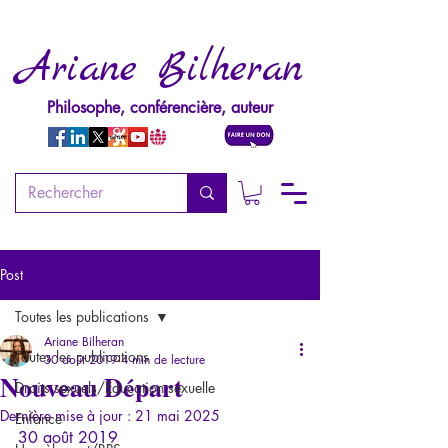
Ariane Bilheran
Philosophe, conférencière, auteur
Post
Toutes les publications
Ariane Bilheran
Toutes les publications
30 août 2019
4 min de lecture
Nouveau Départ
Droits sexuels/Education sexuelle
Dernière mise à jour :
21 mai 2025
Enfance
30 août 2019