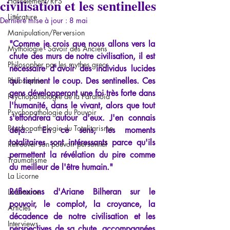
civilisation et les sentinelles
Harcèlement/RPS
Littérature
Dernière mise à jour :
8 mai
Manipulation/Perversion
"Comme je crois que nous allons vers la 
Mythologie - Savoir des Anciens
chute des murs de notre 
civilisation, il est 
Philosopher par les mythes grecs
nécessaire d'avoir des individus lucides 
Philosophie
qui tiennent le coup. Des sentinelles. Ces 
gens développeront une foi très forte dans 
Psychopathologie de la Paranoïa
l'humanité, dans le vivant, alors que tout 
Psychopathologie du Pouvoir
s'effondrera autour d'eux. J'en connais 
Psychopathologie du Totalitarisme
déjà... En ce sens, les moments 
totalitaires sont intéressants parce qu'ils 
Retrouver son pouvoir personnel
permettent la révélation du pire comme 
Traumatisme
du meilleur de l'être humain."
La Licorne
Réflexions d'Ariane Bilheran sur le 
La Lucarne
pouvoir, le complot, la croyance, la 
Articles
décadence de notre civilisation et les 
Interviews
perspectives de sa chute, accompagnées 