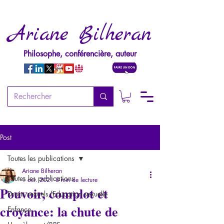
Ariane Bilheran
Philosophe, conférencière, auteur
Post
Toutes les publications
Ariane Bilheran
Toutes les publications
1 oct. 2021
8 min de lecture
Pouvoir, complot et
Droits sexuels/Education sexuelle
croyance: la chute de
Enfance