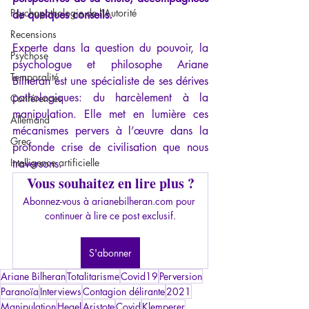
Psychopathologie de l'Autorité
de quelques conseils. 
Recensions
Experte dans la question du pouvoir, la 
Psychose
psychologue et philosophe Ariane 
Temporalité
Bilheran est une spécialiste de ses dérives 
pathologiques: du harcèlement à la 
Conférences
manipulation. Elle met en lumière ces 
Allemand
mécanismes pervers à l’œuvre dans la 
Grec
profonde crise de civilisation que nous 
Intelligence artificielle
traversons.
Vous souhaitez en lire plus ?
Abonnez-vous à arianebilheran.com pour 
continuer à lire ce post exclusif.
S'abonner
Ariane Bilheran
Totalitarisme
Covid19
Perversion
Paranoïa
Interviews
Contagion délirante
2021
Manipulation
Hegel
Aristote
Covid
Klemperer