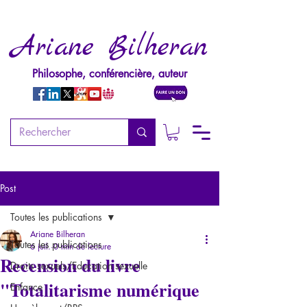
Ariane Bilheran
Philosophe, conférencière, auteur
Post
Toutes les publications
Ariane Bilheran
Toutes les publications
6 juil.
0 min de lecture
Recension du livre
Droits sexuels/Education sexuelle
"Totalitarisme numérique
Enfance