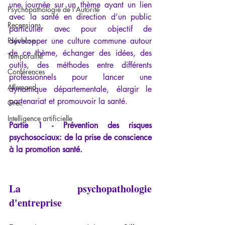
une journée sur un thème ayant un lien 
Psychopathologie de l'Autorité
avec la santé en direction d’un public 
Recensions
particulier avec pour objectif de 
Psychose
développer une culture commune autour 
de ce thème, échanger des idées, des 
Temporalité
outils, des méthodes entre différents 
Conférences
professionnels pour lancer une 
Allemand
dynamique départementale, élargir le 
partenariat et promouvoir la santé.
Grec
Intelligence artificielle
Partie 1 - Prévention des risques 
psychosociaux: de la prise de conscience 
à la promotion santé.
La psychopathologie 
d'entreprise