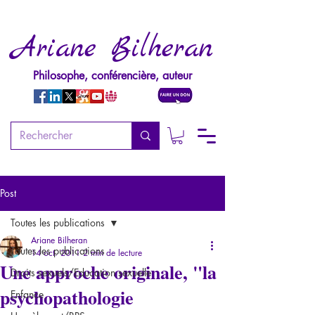
Ariane Bilheran
Philosophe, conférencière, auteur
Post
Toutes les publications
Ariane Bilheran
Toutes les publications
14 oct. 2011
2 min de lecture
Une approche originale, "la
Droits sexuels/Education sexuelle
psychopathologie
Enfance