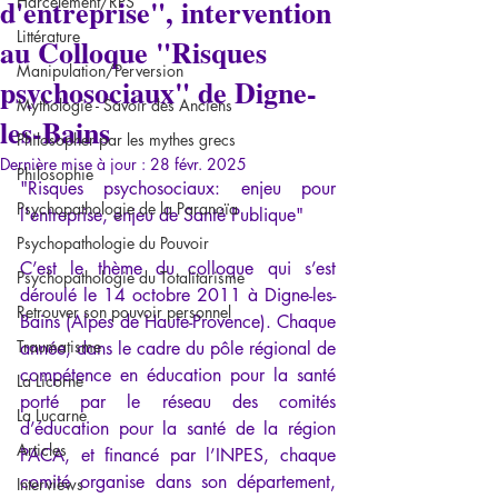
d'entreprise", intervention
Harcèlement/RPS
Littérature
au Colloque "Risques
Manipulation/Perversion
psychosociaux" de Digne-
Mythologie - Savoir des Anciens
les-Bains
Philosopher par les mythes grecs
Dernière mise à jour :
28 févr. 2025
Philosophie
"Risques psychosociaux: enjeu pour 
Psychopathologie de la Paranoïa
l'entreprise, enjeu de Santé Publique"
Psychopathologie du Pouvoir
C’est le thème du colloque qui s’est 
Psychopathologie du Totalitarisme
déroulé le 14 octobre 2011 à Digne-les-
Retrouver son pouvoir personnel
Bains (Alpes de Haute-Provence). Chaque 
Traumatisme
année, dans le cadre du pôle régional de 
compétence en éducation pour la santé 
La Licorne
porté par le réseau des comités 
La Lucarne
d’éducation pour la santé de la région 
Articles
PACA, et financé par l’INPES, chaque 
comité organise dans son département, 
Interviews