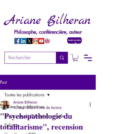
Ariane Bilheran
Philosophe, conférencière, auteur
Post
Toutes les publications
Ariane Bilheran
Toutes les publications
10 déc. 2024
3 min de lecture
"Psychopathologie du
Droits sexuels/Education sexuelle
totalitarisme", recension
Enfance