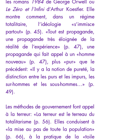
les romans 
1984
 de George Orwell ou 
Le Zéro et l’Infini
 d’Arthur Koestler. Elle 
montre comment, dans un régime 
totalitaire, l’idéologie «s’immisce 
partout» (p. 45). «Tout est propagande, 
une propagande très éloignée de la 
réalité de l’expérience» (p. 47), une 
propagande qui fait appel à un «homme 
nouveau» (p. 47), plus «pur» que le 
précédent: «Il y a la notion de pureté, la 
distinction entre les purs et les impurs, les 
sur-hommes et les sous-hommes…» (p. 
49). 
Les méthodes de gouvernement font appel 
à la terreur: «La terreur est le terreau du 
totalitarisme (p. 56). Elles conduisent à 
«la mise au pas de toute la population» 
(p. 66), à la pratique de la «toile 