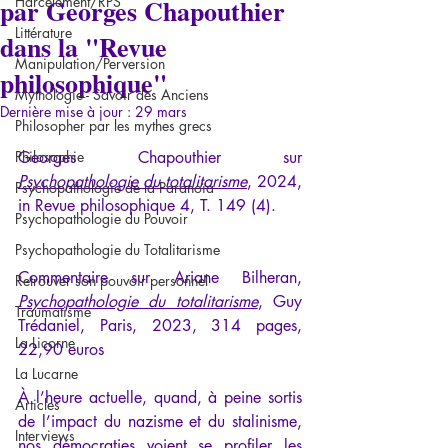
par Georges Chapouthier
Harcèlement/RPS
Littérature
dans la "Revue
Manipulation/Perversion
philosophique"
Mythologie - Savoir des Anciens
Dernière mise à jour :
29 mars
Philosopher par les mythes grecs
Philosophie
Georges Chapouthier sur 
Psychopathologie du totalitarisme
, 2024, 
Psychopathologie de la Paranoïa
in Revue philosophique 4, T. 149 (4).
Psychopathologie du Pouvoir
Psychopathologie du Totalitarisme
Commentaire sur Ariane Bilheran, 
Retrouver son pouvoir personnel
Psychopathologie du totalitarisme
, Guy 
Traumatisme
Trédaniel, Paris, 2023, 314 pages, 
La Licorne
22,90 euros
La Lucarne
À l’heure actuelle, quand, à peine sortis 
Articles
de l’impact du nazisme et du stalinisme, 
Interviews
nos démocraties voient se profiler les 