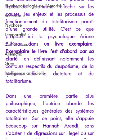
Psychopathologie de l'Autorité
thèses de l’islamisme, réfléchir sur les 
causes, les enjeux et les processus de 
Recensions
fonctionnement du totalitarisme paraît 
Psychose
d’une grande utilité. C’est ce que 
Temporalité
propose ici la psychologue Ariane 
Bilheran dans 
un 
livre exemplaire.
Conférences
Exemplaire le livre l’est d’abord par sa 
Allemand
clarté
, en définissant notamment les 
Grec
contours respectifs du despotisme, de la 
Intelligence artificielle
tyrannie, de la dictature et du 
totalitarisme. 
Dans une première partie plus 
philosophique, l’autrice aborde les 
caractéristiques générales des systèmes 
totalitaires. Sur ce point, elle s’appuie 
beaucoup sur Hannah Arendt, sans 
s’abstenir de digressions sur Hegel ou sur 