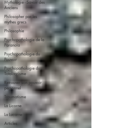
Mythologie - Savoir des
Anciens
Philosopher par les
mythes grecs
Philosophie
Psychopathologie de la
Paranoïa
Psychopathologie du
Pouvoir
Psychopathologie du
Totalitarisme
Retrouver son pouvoir
personnel
Traumatisme
La Licorne
La Lucarne
Articles