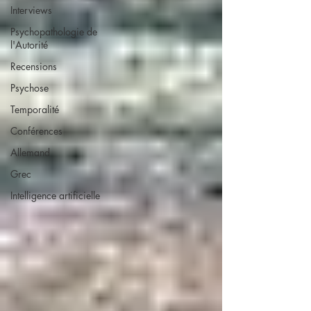
Interviews
Psychopathologie de
l'Autorité
Recensions
Psychose
Temporalité
Conférences
Allemand
Grec
Intelligence artificielle