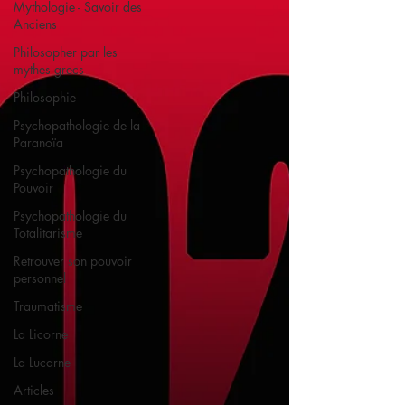
Mythologie - Savoir des
Anciens
Philosopher par les
mythes grecs
Philosophie
Psychopathologie de la
Paranoïa
Psychopathologie du
Pouvoir
Psychopathologie du
Totalitarisme
Retrouver son pouvoir
personnel
Traumatisme
La Licorne
La Lucarne
Articles