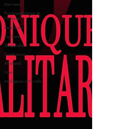
Interviews
Psychopathologie de
l'Autorité
Recensions
Psychose
Temporalité
Conférences
Allemand
Grec
Intelligence artificielle