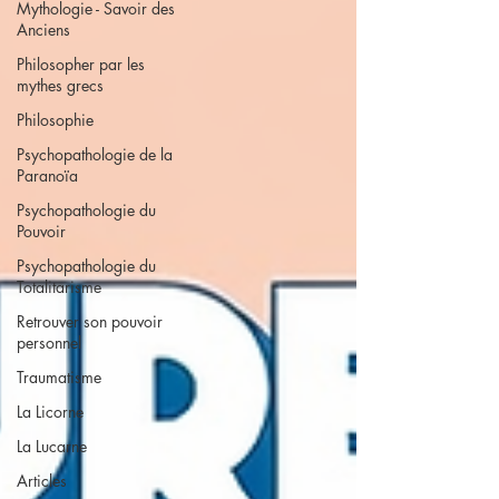
Mythologie - Savoir des
Anciens
Philosopher par les
mythes grecs
Philosophie
Psychopathologie de la
Paranoïa
Psychopathologie du
Pouvoir
Psychopathologie du
Totalitarisme
Retrouver son pouvoir
personnel
Traumatisme
La Licorne
La Lucarne
Articles