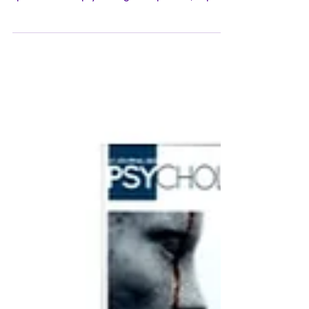
Bilheran, philosophe et psychopathologue
spécialisée en psychologie du pouvoir, répond
avec clarté aux différents ressorts de la
manipulation. L’emprise, le harcèlement, la
dissimulation, la tromperie, la destruction, la
dépendance, le complotisme, les émotions,
principalement la peur et la culpabilité, qui
paralysent et altèrent le raisonnement.