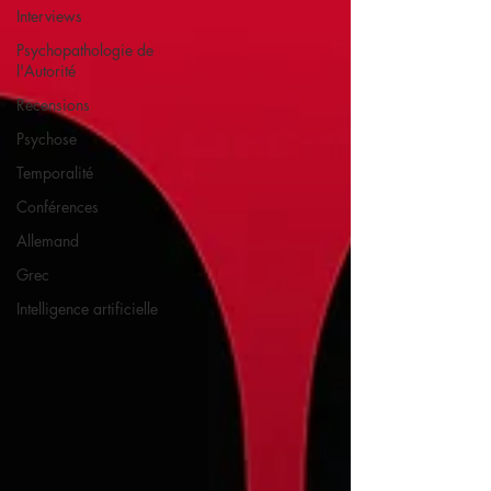
Interviews
Psychopathologie de
l'Autorité
Recensions
Psychose
Temporalité
Conférences
Allemand
Grec
Intelligence artificielle