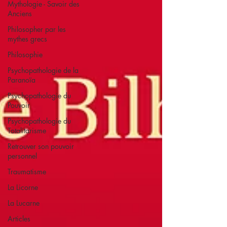
Mythologie - Savoir des
Anciens
Philosopher par les
mythes grecs
Philosophie
Psychopathologie de la
Paranoïa
Psychopathologie du
Pouvoir
Psychopathologie du
Totalitarisme
Retrouver son pouvoir
personnel
Traumatisme
La Licorne
La Lucarne
Articles