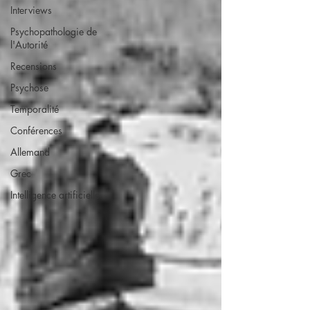
Interviews
Psychopathologie de
l'Autorité
Recensions
Psychose
Temporalité
Conférences
Allemand
Grec
Intelligence artificielle