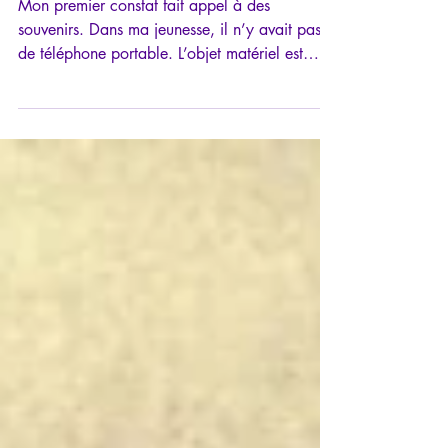
d'Épidaure
Mon premier constat fait appel à des
souvenirs. Dans ma jeunesse, il n’y avait pas
de téléphone portable. L’objet matériel est
arrivé dans ma vie lorsque j’avais passé la
vingtaine, et je me souviens très bien l’avoir
découvert chez un collègue, devenu
aujourd’hui psychiatre de renom, qui m’en
avait vanté tous les mérites. À l’époque, ces
téléphones portables n’étaient pas encore de
véritables ordinateurs miniatures...