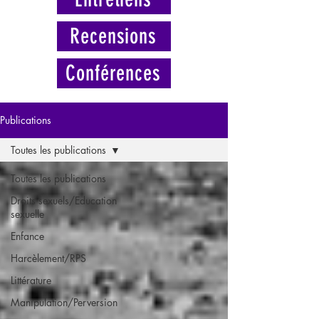
Recensions
Conférences
Publications
Toutes les publications
Toutes les publications
Droits sexuels/Education
sexuelle
Enfance
Harcèlement/RPS
Littérature
Manipulation/Perversion