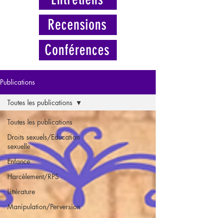
Recensions
Conférences
Publications
Toutes les publications
Toutes les publications
Droits sexuels/Education
sexuelle
Enfance
Harcèlement/RPS
Littérature
Manipulation/Perversion