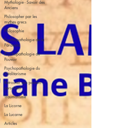
Mythologie - Savoir des
Anciens
Philosopher par les
mythes grecs
Philosophie
Psychopathologie de la
Paranoïa
Psychopathologie du
Pouvoir
Psychopathologie du
Totalitarisme
Retrouver son pouvoir
personnel
Traumatisme
La Licorne
La Lucarne
Articles