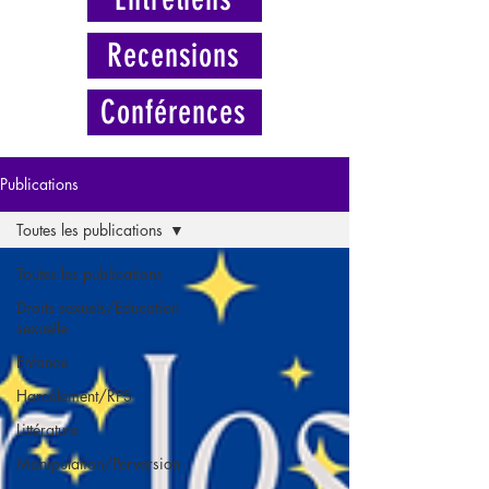
Recensions
Conférences
Publications
Toutes les publications
Toutes les publications
Droits sexuels/Education
sexuelle
Enfance
Harcèlement/RPS
Littérature
Manipulation/Perversion