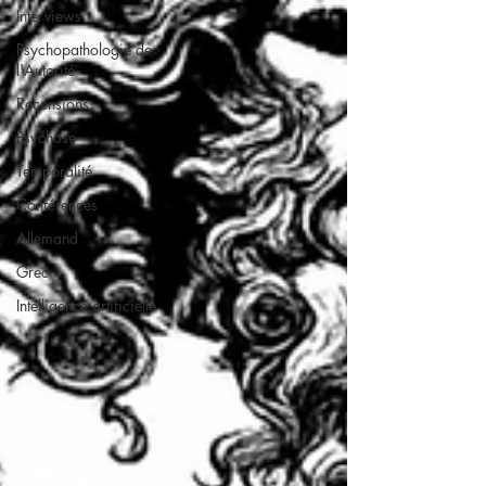
Interviews
Psychopathologie de
l'Autorité
Recensions
Psychose
Temporalité
Conférences
Allemand
Grec
Intelligence artificielle