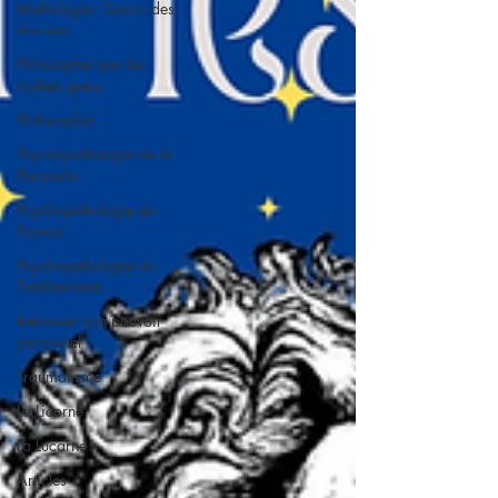
Mythologie - Savoir des
Anciens
Philosopher par les
mythes grecs
Philosophie
Psychopathologie de la
Paranoïa
Psychopathologie du
Pouvoir
Psychopathologie du
Totalitarisme
Retrouver son pouvoir
personnel
Traumatisme
La Licorne
La Lucarne
Articles