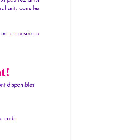
chant, dans les 
 est proposée au 
t!
ont disponibles 
e code: 