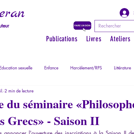
eran
uteur
Publications
Livres
Ateliers
Education sexuelle
Enfance
Harcèlement/RPS
Littérature
il.
2 min de lecture
Philosopher par les mythes grecs
Philosophie
Psychopatholog
 du séminaire «Philosoph
s Grecs» - Saison II
ychopathologie du Totalitarisme
Retrouver son pouvoir personnel
us annoncer l'ouverture des inscriptions à la Saison II 