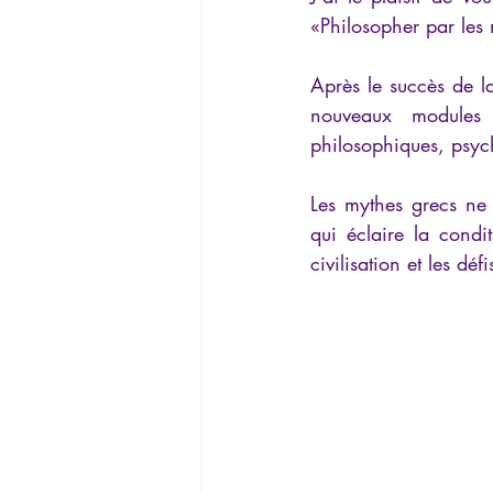
La Lucarne
Articles
Interv
«Philosopher par les
Après le succès de l
Conférences
Allemand
G
nouveaux modules 
philosophiques, psyc
Les mythes grecs ne s
qui éclaire la cond
civilisation et les d