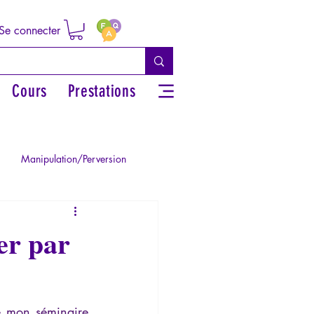
Se connecter
Cours
Prestations
Manipulation/Perversion
ie de la Paranoïa
er par
Traumatisme
La Licorne
de mon séminaire 