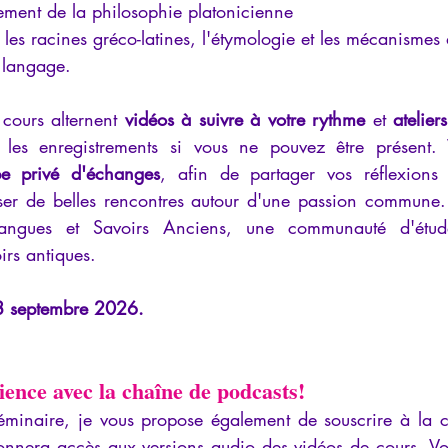
ement de la philosophie platonicienne
 les racines gréco-latines, l'étymologie et les mécanismes 
 langage.
cours alternent 
vidéos à suivre à votre rythme
 et 
atelier
r les enregistrements si vous ne pouvez être présent. 
e privé d'échanges
, afin de partager vos réflexions 
isser de belles rencontres autour d'une passion commune. 
Langues et Savoirs Anciens, une communauté d'étud
irs antiques.
18 septembre 2026.
ience avec la chaîne de podcasts!
minaire, je vous propose également de souscrire à la c
onnera accès aux versions audio des vidéos de cours. Vou