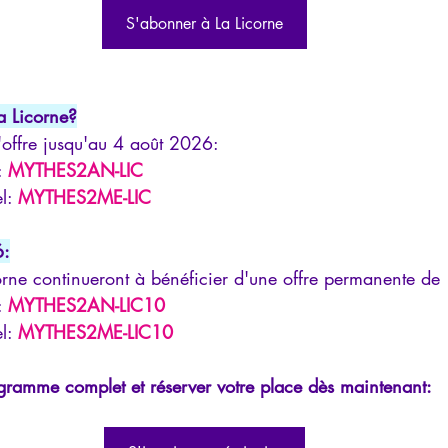
S'abonner à La Licorne
a Licorne?
'offre jusqu'au 4 août 2026:
:
MYTHES2AN-LIC
l:
MYTHES2ME-LIC
6:
orne continueront à bénéficier d'une offre permanente de
:
MYTHES2AN-LIC10
l:
MYTHES2ME-LIC10
ogramme complet et réserver votre place dès maintenant: