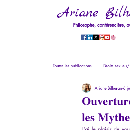
Ariane Bilh
Philosophe, conférencière, a
Toutes les publications
Droits sexuels/
Ariane Bilheran
6 ju
Mythologie - Savoir des Anciens
Ouverture
les Mythe
Psychopathologie du Pouvoir
Ps
J'ai le plaisir de vo