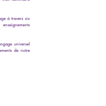
Temporalité
e à travers six 
nseignements 
angage universel 
ements de notre 