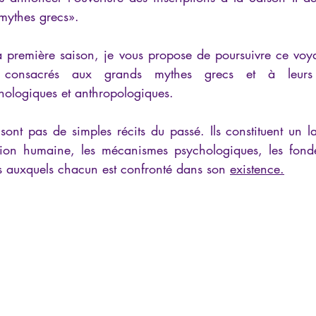
iews
Psychopathologie de l'Autorité
Recensions
Psychose
 mythes grecs».
a première saison, je vous propose de poursuivre ce voyag
rec
Intelligence artificielle
consacrés aux grands mythes grecs et à leurs e
hologiques et anthropologiques.
ont pas de simples récits du passé. Ils constituent un l
ition humaine, les mécanismes psychologiques, les fond
éfis auxquels chacun est confronté dans son 
existence.