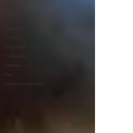
Interviews
Psychopathologie de
l'Autorité
Recensions
Psychose
Temporalité
Conférences
Allemand
Grec
Intelligence artificielle