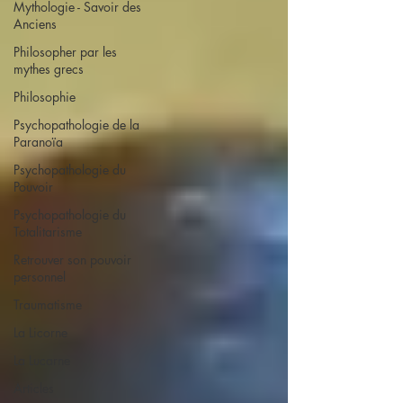
Mythologie - Savoir des
Anciens
Philosopher par les
mythes grecs
Philosophie
Psychopathologie de la
Paranoïa
Psychopathologie du
Pouvoir
Psychopathologie du
Totalitarisme
Retrouver son pouvoir
personnel
Traumatisme
La Licorne
La Lucarne
Articles