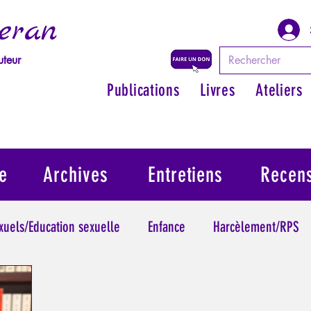
eran
uteur
Publications
Livres
Ateliers
e
Archives
Entretiens
Recen
exuels/Education sexuelle
Enfance
Harcèlement/RPS
ythologie - Savoir des Anciens
Philosopher par les mythes