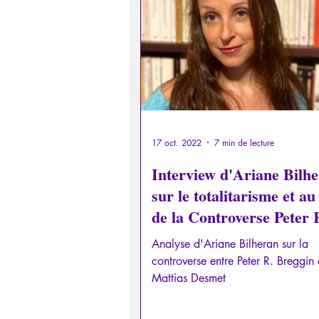
Psychopathologie de la Paranoï
Retrouver son pouvoir personn
Psychopathologie de l'Autorité
17 oct. 2022
7 min de lecture
Interview d'Ariane Bilh
sur le totalitarisme et au
Intelligence artificielle
de la Controverse Peter 
Breggin/Mattias Desmet 
Analyse d'Ariane Bilheran sur la
Partie 2/2
controverse entre Peter R. Breggin 
Mattias Desmet