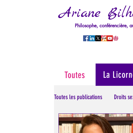
Ariane Bilh
Philosophe, conférencière, a
La Licorn
Toutes
Toutes les publications
Droits s
Manipulation/Perversion
M