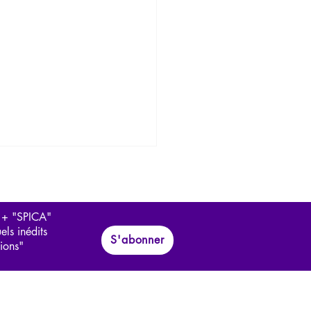
 + "SPICA"
els inédits
S'abonner
tions"
rview d'Ariane Bilheran
e totalitarisme et au sujet