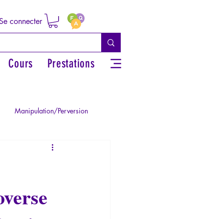
Se connecter
Cours
Prestations
Manipulation/Perversion
ie de la Paranoïa
overse
Traumatisme
La Licorne