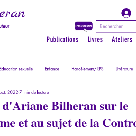
eran
uteur
Publications
Livres
Ateliers
Education sexuelle
Enfance
Harcèlement/RPS
Littérature
oct. 2022
7 min de lecture
Philosopher par les mythes grecs
Philosophie
Psychopatholog
 d'Ariane Bilheran sur le
sme et au sujet de la Contr
ychopathologie du Totalitarisme
Retrouver son pouvoir personnel