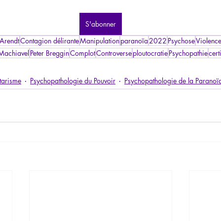
S'abonner
Arendt
Contagion délirante
Manipulation
paranoïa
2022
Psychose
Violenc
Machiavel
Peter Breggin
Complot
Controverse
ploutocratie
Psychopathie
cert
tarisme
Psychopathologie du Pouvoir
Psychopathologie de la Paranoï