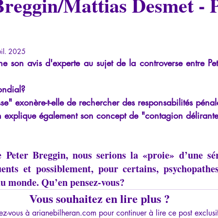
Breggin/Mattias Desmet - P
iews
Psychopathologie de l'Autorité
Recensions
Psychose
rec
Intelligence artificielle
uil. 2025
 son avis d'experte au sujet de la controverse entre Pet
ondial?
e" exonère-t-elle de rechercher des responsabilités pénal
n explique également son concept de "contagion délirante
e Peter Breggin, nous serions la «proie» d’une sér
uents et possiblement, pour certains, psychopathes
 du monde. Qu’en pensez-vous?
Vous souhaitez en lire plus ?
z-vous à arianebilheran.com pour continuer à lire ce post exclusi