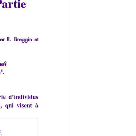
artie
Temporalité
er R. Breggin et 
es?
".
ie d’individus 
, qui visent à 
f.