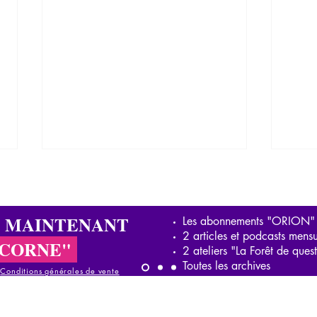
S MAINTENANT
Les abonnements "ORION"
2 articles et podcasts mensu
ICORNE"
2 ateliers "La Forêt de ques
Toutes les archives
-
Conditions générales de vente
Comment en suis-je arrivée à
Inte
concevoir la "psychopathologie
sur l
onditions générales de vente