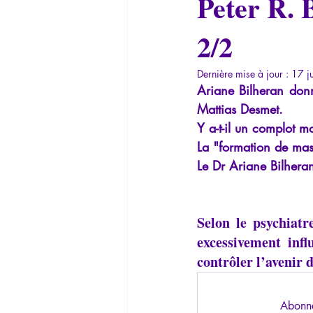
Peter R. 
La Lucarne
Articles
Interv
2/2
Conférences
Allemand
G
Dernière mise à jour :
17 j
Ariane Bilheran donne
Mattias Desmet.
Y a-t-il un complot m
La "formation de mass
Le Dr Ariane Bilhera
Selon le psychiatr
excessivement infl
contrôler l’avenir
Abonne