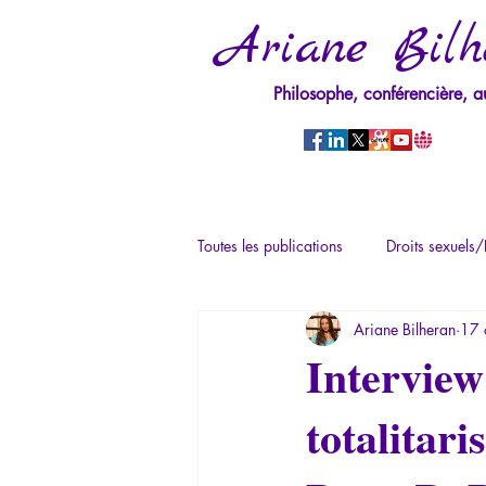
Ariane Bilh
Philosophe, conférencière, a
Toutes les publications
Droits sexuels/
Ariane Bilheran
17 
Mythologie - Savoir des Anciens
Interview
totalitari
Psychopathologie du Pouvoir
Ps