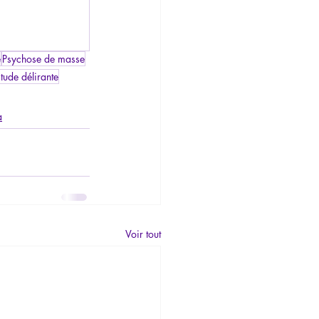
e
Psychose de masse
itude délirante
a
Voir tout