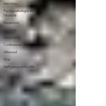
Interviews
Psychopathologie de
l'Autorité
Recensions
Psychose
Temporalité
Conférences
Allemand
Grec
Intelligence artificielle