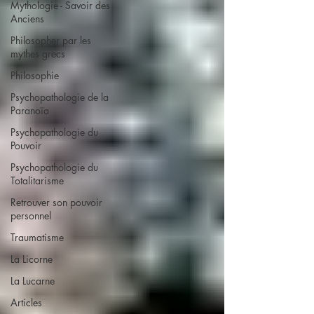
Mythologie - Savoir des
Anciens
Philosopher par les
mythes grecs
Philosophie
Psychopathologie de la
Paranoïa
Psychopathologie du
Pouvoir
Psychopathologie du
Totalitarisme
Retrouver son pouvoir
personnel
Traumatisme
La Licorne
La Lucarne
Articles