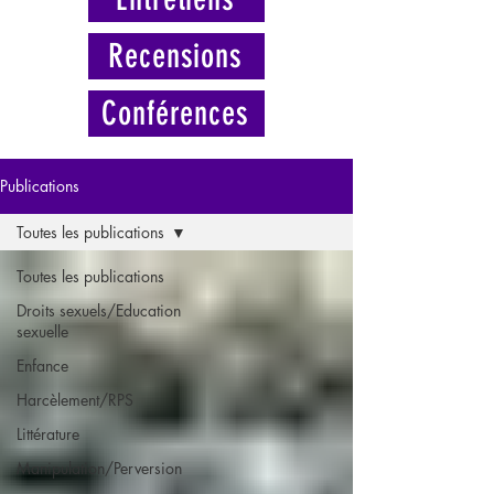
Recensions
Conférences
Publications
Toutes les publications
Toutes les publications
Droits sexuels/Education
sexuelle
Enfance
Harcèlement/RPS
Littérature
Manipulation/Perversion