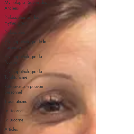
Mythologie - Savoir des
Anciens
Philosopher par les
mythes grecs
Philosophie
Psychopathologie de la
Paranoïa
Psychopathologie du
Pouvoir
Psychopathologie du
Totalitarisme
Retrouver son pouvoir
personnel
Traumatisme
La Licorne
La Lucarne
Articles