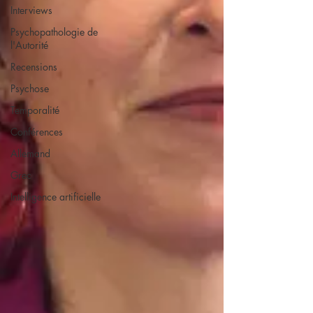
Interviews
Psychopathologie de
l'Autorité
Recensions
Psychose
Temporalité
Conférences
Allemand
Grec
Intelligence artificielle