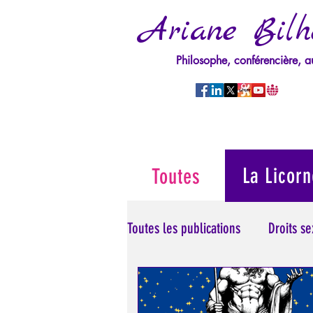
Ariane Bilh
Philosophe, conférencière, a
La Licorn
Toutes
Toutes les publications
Droits s
Manipulation/Perversion
M