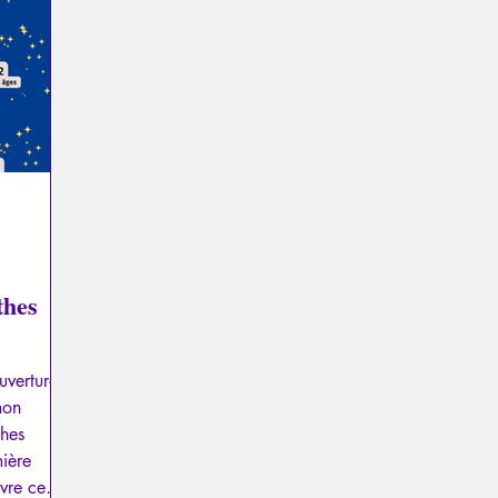
a
Psychopathologie du Pouvoir
Psychopathologie du T
el
Traumatisme
La Licorne
La Lucarne
Articl
Recensions
Psychose
Temporalité
Conféren
thes
uverture
mon
thes
mière
vre ce