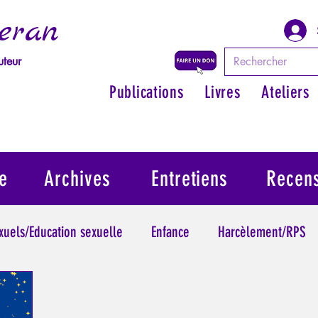
eran
uteur
Publications
Livres
Ateliers
e
Archives
Entretiens
Recen
exuels/Education sexuelle
Enfance
Harcèlement/RPS
ythologie - Savoir des Anciens
Philosopher par les mythes