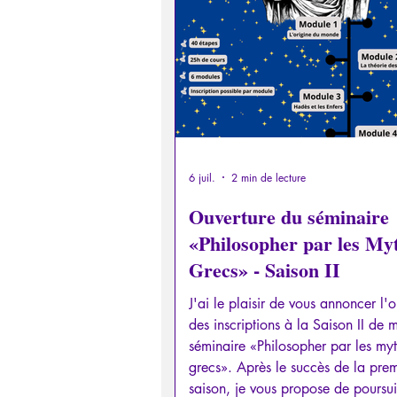
Psychopathologie de la Paranoï
Retrouver son pouvoir personn
Psychopathologie de l'Autorité
6 juil.
2 min de lecture
Ouverture du séminaire
«Philosopher par les My
Intelligence artificielle
Grecs» - Saison II
J'ai le plaisir de vous annoncer l'o
des inscriptions à la Saison II de 
séminaire «Philosopher par les my
grecs». Après le succès de la pre
saison, je vous propose de poursui