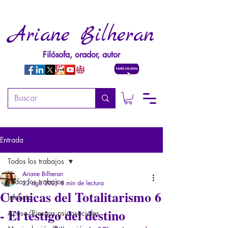
Ariane Bilheran
Filósofa, orador, autor
Entrada
Todos los trabajos
Ariane Bilheran
Todos los trabajos
22 ago 2021
8 min de lectura
Crónicas del Totalitarismo 6
Infancia
- El testigo del destino
Acoso/Riesgos psicosociales