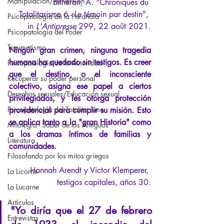
Manipulación/Perversión
Bilheran, A. "Chroniques du 
Totalitarisme 6 - Le témoin par destin", 
Psicopatología de la Paranoia
in
 L'Antipresse
 299, 22 août 2021.
Psicopatología del Poder
Traumatismo
Ningún gran crimen, ninguna tragedia 
humana ha quedado sin testigos. Es creer 
Psicopatología de la Autoridad
que el destino, o el inconsciente 
Recuperar su poder personal
colectivo, asigna ese papel a ciertos 
Derechos sexuales/Educación sexual
privilegiados, y les otorga protección 
Psicopatología del Totalitarismo
providencial para cumplir su misión. Esto 
se aplica tanto a la "gran Historia" como 
Mitología - Saber de los Antiguos
a los dramas íntimos de familias y 
Literatura
comunidades.
Filosofando por los mitos griegos
Hannah Arendt y Victor Klemperer, 
La Licorne
testigos capitales, años 30.
La Lucarne
Artículos
"Yo diría que el 27 de febrero 
Entrevistas