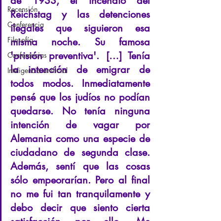
de 1933, el incendio del 
Recensión
Reichstag y las detenciones 
Conferencia
ilegales que siguieron esa 
Filosofía
misma noche. Su famosa 
'prisión preventiva'. […] Tenía 
Conferencias
la intención de emigrar de 
Inteligencia artificial
todos modos. Inmediatamente 
pensé que los judíos no podían 
quedarse. No tenía ninguna 
intención de vagar por 
Alemania como una especie de 
ciudadano de segunda clase. 
Además, sentí que las cosas 
sólo empeorarían. Pero al final 
no me fui tan tranquilamente y 
debo decir que siento cierta 