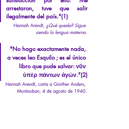
satisfacción por ello. Me 
arrestaron, tuve que salir 
ilegalmente del país."(1)
Hannah Arendt, 
¿Qué queda? Sigue 
siendo la lengua materna
.
"No hago exactamente nada, 
a veces leo Esquilo ; es el único 
libro que pude salvar: νῦν 
ὑπὲρ πάντων ἀγών."(2)
Hannah Arendt, carta a Günther Anders, 
Montauban, 4 de agosto de 1940.