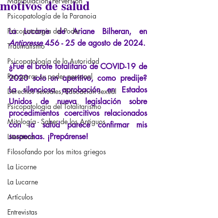
motivos de salud
Manipulación/Perversión
Psicopatología de la Paranoia
Psicopatología del Poder
La Lucarne de Ariane Bilheran, en
Antipresse
456 - 25 de agosto de 2024.
Traumatismo
Psicopatología de la Autoridad
¿Fue el brote totalitario de COVID-19 de 
Recuperar su poder personal
2020 solo un aperitivo, como predije? 
La silenciosa aprobación en Estados 
Derechos sexuales/Educación sexual
Unidos de nueva legislación sobre 
Psicopatología del Totalitarismo
procedimientos coercitivos relacionados 
Mitología - Saber de los Antiguos
con la salud parece confirmar mis 
sospechas. ¡Prepárense!
Literatura
Filosofando por los mitos griegos
La Licorne
La Lucarne
Artículos
Entrevistas