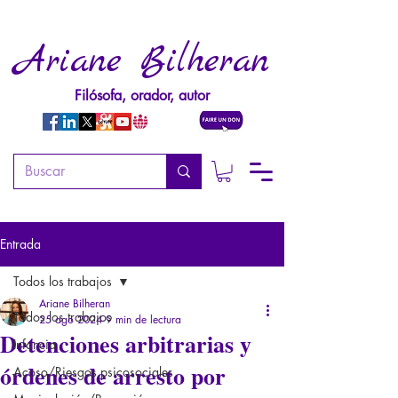
Ariane Bilheran
Filósofa, orador, autor
Entrada
Todos los trabajos
Ariane Bilheran
Todos los trabajos
25 ago 2024
9 min de lectura
Detenciones arbitrarias y
Infancia
órdenes de arresto por
Acoso/Riesgos psicosociales