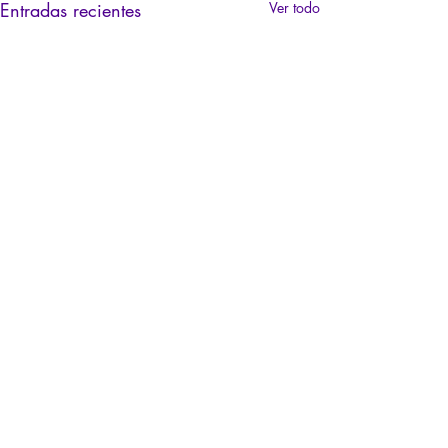
Entradas recientes
Ver todo
SUSCRÍBASE AHORA
A LA FORMULÁ "LICORNE"