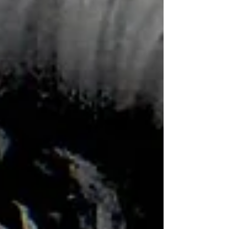
conocimiento de este fenómeno, que hasta
ahora se había limitado al análisis
sociopolítico. A medida que su visión original
se consolidaba gradualmente como un
enfoque esencial, le pareció útil retomar los
orígenes e inspiraciones de su idea.