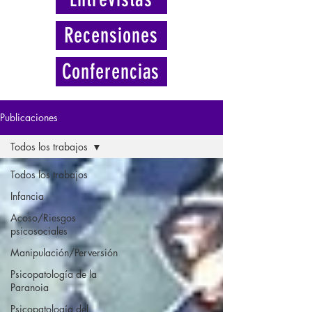
Recensiones
Conferencias
Publicaciones
Todos los trabajos
Todos los trabajos
Infancia
Acoso/Riesgos
psicosociales
Manipulación/Perversión
Psicopatología de la
Paranoia
Psicopatología del