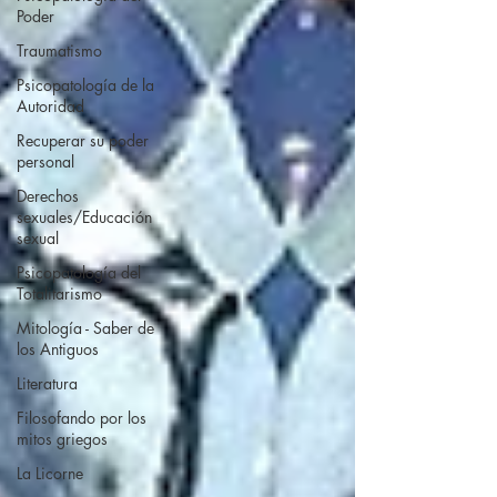
Poder
Traumatismo
Psicopatología de la
Autoridad
Recuperar su poder
personal
Derechos
sexuales/Educación
sexual
Psicopatología del
Totalitarismo
Mitología - Saber de
los Antiguos
Literatura
Filosofando por los
mitos griegos
La Licorne