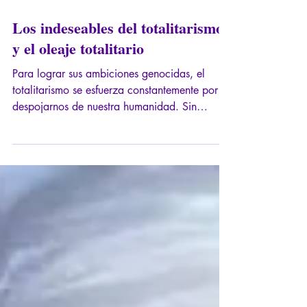
15 dic 2025
8 min de lectura
Los indeseables del totalitarismo
y el oleaje totalitario
Para lograr sus ambiciones genocidas, el
totalitarismo se esfuerza constantemente por
despojarnos de nuestra humanidad. Sin
embargo, es fácil perder la compasión,
desgastados por el acoso constante: incluso
podría desear que los próximos golpes
cayeran sobre otro en lugar de sobre mí.
Agustín nos insta a hacer lo mismo: sobre
todo, no debemos insensibilizarnos. Cristo
vivió sus pruebas con plena sensibilidad.