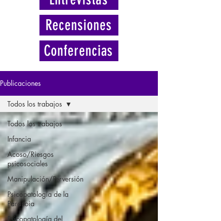
Recensiones
Conferencias
Publicaciones
Todos los trabajos
Todos los trabajos
Infancia
Acoso/Riesgos
psicosociales
Manipulación/Perversión
Psicopatología de la
Paranoia
Psicopatología del