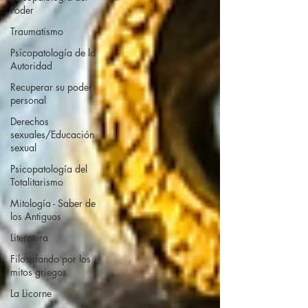
Poder
Traumatismo
Psicopatología de la
Autoridad
Recuperar su poder
personal
Derechos
sexuales/Educación
sexual
Psicopatología del
Totalitarismo
Mitología - Saber de
los Antiguos
Literatura
Filosofando por los
mitos griegos
La Licorne