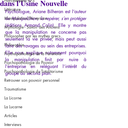
dans l'Usine Nouvelle
Harcèlement/RPS
Littérature
Psychologue, Ariane Bilheran est l’auteur 
Manipulation/Perversion
de 
Manipulation, la repérer, s’en protéger
(éditions Armand Colin). Elle y montre 
Mythologie - Savoir des Anciens
que la manipulation ne concerne pas 
Philosopher par les mythes grecs
seulement la vie privée, mais peut aussi 
Philosophie
faire des ravages au sein des entreprises. 
Elle nous explique notamment pourquoi 
Psychopathologie de la Paranoïa
la manipulation finit par nuire à 
Psychopathologie du Pouvoir
l’entreprise en reléguant l’intérêt du 
Psychopathologie du Totalitarisme
groupe au second plan.
Retrouver son pouvoir personnel
Traumatisme
La Licorne
La Lucarne
Articles
Interviews