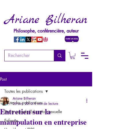
Ariane Bilheran
Philosophe, conférencière, auteur
Post
Toutes les publications
Ariane Bilheran
Toutes les publications
28 avr. 2013
4 min de lecture
Entretien sur la
Droits sexuels/Education sexuelle
manipulation en entreprise
Enfance