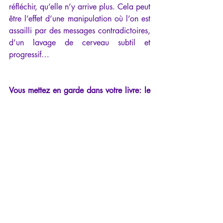
réfléchir, qu’elle n’y arrive plus. Cela peut 
être l’effet d’une manipulation où l’on est 
assailli par des messages contradictoires, 
d’un lavage de cerveau subtil et 
progressif…
Vous mettez en garde dans votre livre: le 
manipulateur va chercher à susciter les 
confidences pour affirmer son emprise. 
Comment faire alors si celui qui veut 
aider est celui qui nuit?
Bien sûr qu’il ne faut pas se méfier de 
tout le monde, d’autant que dans ces 
situations, il est absolument nécessaire 
d’en parler, pour prendre de la distance, 
réaliser qu’on a un comportement altéré. 
Il faut surtout prendre garde de la 