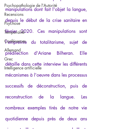
Psychopathologie de l'Autorité
manipulations dont fait l'objet la langue, 
Recensions
depuis le début de la crise sanitaire en 
Psychose
février 2020. Ces manipulations sont 
Temporalité
Conférences
l'empreinte du totalitarisme, sujet de 
Allemand
prédilection d'Ariane Bilheran. Elle 
Grec
détaille dans cette interview les différents 
Intelligence artificielle
mécanismes à l'oeuvre dans les processus 
successifs de déconstruction, puis de 
reconstruction de la langue. Les 
nombreux exemples tirés de notre vie 
quotidienne depuis près de deux ans 