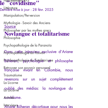
le "covidisme"
Harcèlement/RPS
Littérature
Dernière mise à jour :
28 févr. 2025
Manipulation/Perversion
Mythologie - Savoir des Anciens
Source
Philosopher par les mythes grecs
Novlangue et totalitarisme
Philosophie
Psychopathologie de la Paranoïa
Dans cette interview exclusive d'Ariane 
Psychopathologie du Pouvoir
Psychopathologie du Totalitarisme
Bilheran, psychologue et philosophe 
Retrouver son pouvoir personnel
française vivant en Colombie, nous 
Traumatisme
revenons sur un sujet complètement 
La Licorne
oublié des médias: la novlangue du 
La Lucarne
covidisme.
Articles
Interviews
Ariane Bilheran décortique pour nous les 