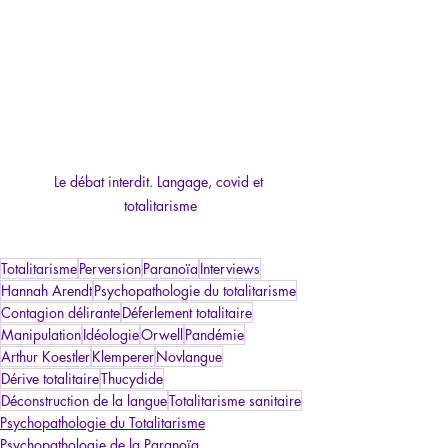
Le débat interdit. Langage, covid et 
totalitarisme
Totalitarisme
Perversion
Paranoïa
Interviews
Hannah Arendt
Psychopathologie du totalitarisme
Contagion délirante
Déferlement totalitaire
Manipulation
Idéologie
Orwell
Pandémie
Arthur Koestler
Klemperer
Novlangue
Dérive totalitaire
Thucydide
Déconstruction de la langue
Totalitarisme sanitaire
Psychopathologie du Totalitarisme
Psychopathologie de la Paranoïa