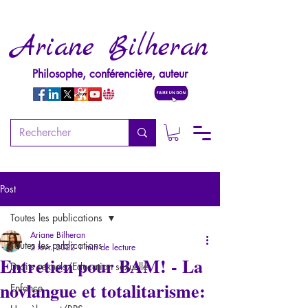
Ariane Bilheran
Philosophe, conférencière, auteur
Post
Toutes les publications
Ariane Bilheran
Toutes les publications
2 févr. 2022
1 min de lecture
Entretien pour BAM! - La
Droits sexuels/Education sexuelle
novlangue et totalitarisme:
Enfance